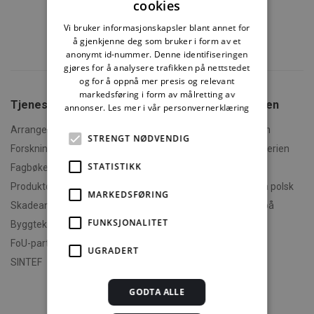
cookies
Vi bruker informasjonskapsler blant annet for
å gjenkjenne deg som bruker i form av et
anonymt id-nummer. Denne identifiseringen
gjøres for å analysere trafikken på nettstedet
og for å oppnå mer presis og relevant
markedsføring i form av målretting av
Tjenester fra SINTEF
Om Byggforskserien
annonser.
Les mer i vår personvernerklæring
Arrangementer og kurs
Hva er Byggforskserien
STRENGT NØDVENDIG
Forskningsrapporter
Finn fram i Byggforskserien
STATISTIKK
Fagbøker og nettkurs
Om Min side
Produktdokumentasjon
Polski - informasjon på polsk
MARKEDSFØRING
Skadeanalyse
English - informasjon på
engelsk
FUNKSJONALITET
Byggteknisk spesialrådgivning
Om byggereglene
FoU-partner
UGRADERT
Humorforvaltning
SINTEF
Klikk og finn
GODTA ALLE
Filmer