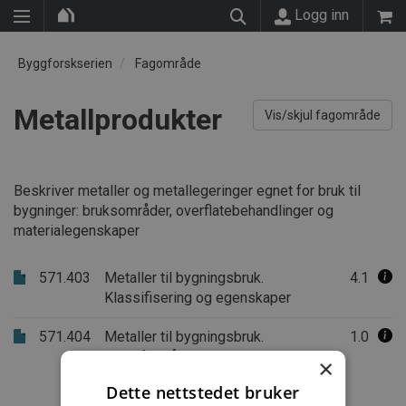
Logg inn
Byggforskserien
Fagområde
Metallprodukter
Vis/skjul fagområde
Beskriver metaller og metallegeringer egnet for bruk til
bygninger: bruksområder, overflatebehandlinger og
materialegenskaper
571.403
Metaller til bygningsbruk.
4.1
Klassifisering og egenskaper
571.404
Metaller til bygningsbruk.
1.0
Bruksformål og prosjektering
×
Dette nettstedet bruker