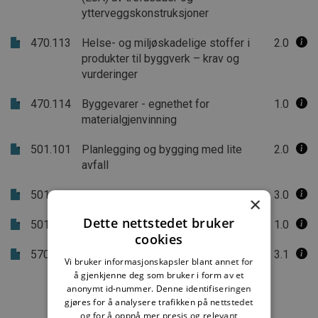
ytterveggskonstruksjoner
470.113
Helse- og miljøskadelige stoffer i
2.0
produkter til byggverk – krav og
vurderinger
470.114
Byggevarer - egnethet for
1.0
materialgjenvinning
501.101
Planlegging og bygging med lite
2.0
avfall
501.107
Ren, tørr og ryddig byggeprosess
3.0
×
Dette nettstedet bruker
501.108
Renhold i byggeperioden
1.0
cookies
570.001
Krav til produktdokumentasjon for
3.1
Vi bruker informasjonskapsler blant annet for
omsetning og bruk av byggevarer
å gjenkjenne deg som bruker i form av et
anonymt id-nummer. Denne identifiseringen
gjøres for å analysere trafikken på nettstedet
og for å oppnå mer presis og relevant