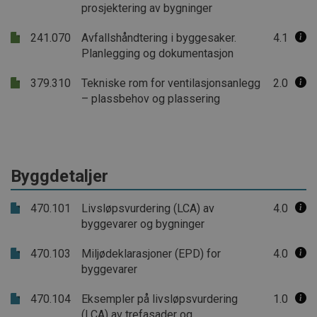
prosjektering av bygninger
241.070
Avfallshåndtering i byggesaker.
4.1
Planlegging og dokumentasjon
379.310
Tekniske rom for ventilasjonsanlegg
2.0
– plassbehov og plassering
Byggdetaljer
470.101
Livsløpsvurdering (LCA) av
4.0
byggevarer og bygninger
470.103
Miljødeklarasjoner (EPD) for
4.0
byggevarer
470.104
Eksempler på livsløpsvurdering
1.0
(LCA) av trefasader og