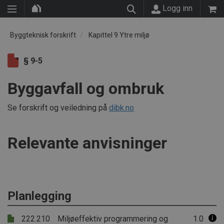
Logg inn
Byggteknisk forskrift
Kapittel 9 Ytre miljø
§ 9-5
Byggavfall og ombruk
Se forskrift og veiledning på
dibk.no
Relevante anvisninger
Planlegging
222.210
Miljøeffektiv programmering og
1.0