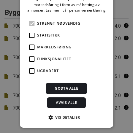
markedsføring i form av målretting av
annonser.
Les mer i vår personvernerklæring
Byggforvaltning
STRENGT NØDVENDIG
700.110
Byggskader. Oversikt
4.0
STATISTIKK
700.330
Levetider for sanitærinstallasjoner i
2.0
boliger
MARKEDSFØRING
700.601
Eldre murgårder – planlegging av
2.0
FUNKSJONALITET
rehabilitering og oppgradering
UGRADERT
700.802
Miljøkartlegging og miljøsanering
5.1
ved riving og ombygging
GODTA ALLE
700.804
Planlegging av rivearbeider
2.0
AVVIS ALLE
700.806
Gjennomføring av rivearbeider
2.1
VIS DETALJER