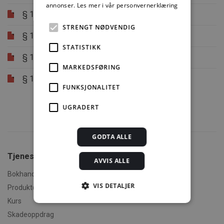
annonser.
Les mer i vår personvernerklæring
§ 12-15
Utforming av rekkverk
STRENGT NØDVENDIG
§ 12-16
Rampe
STATISTIKK
§ 12-17
Vindu og andre glassfelt
MARKEDSFØRING
§ 12-18
Skilt, styrings- og betjeningspanel,
FUNKSJONALITET
håndtak, armaturer og lignende
UGRADERT
GODTA ALLE
Tjenester fra SINTEF
AVVIS ALLE
Bokhandel
VIS DETALJER
Produktdokumentasjon
Kurs
Skadeoppdrag
Strengt nødvendig
Statistikk