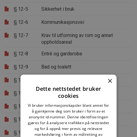
§ 12-5
Sikkerhet i bruk
§ 12-6
Kommunikasjonsvei
§ 12-7
Krav til utforming av rom og annet
oppholdsareal
§ 12-8
Entré og garderobe
§ 12-9
Bad og toalett
×
§ 12-10
Bod og oppbevaringsplass
Dette nettstedet bruker
§ 12-11
Balkong, terrasse og lignende
cookies
Vi bruker informasjonskapsler blant annet for
§ 12-12
Avfallssystem og kildesortering
å gjenkjenne deg som bruker i form av et
anonymt id-nummer. Denne identifiseringen
§ 12-13
Dør, port og lignende
gjøres for å analysere trafikken på nettstedet
og for å oppnå mer presis og relevant
§ 12-14
Trapp
markedsføring i form av målretting av