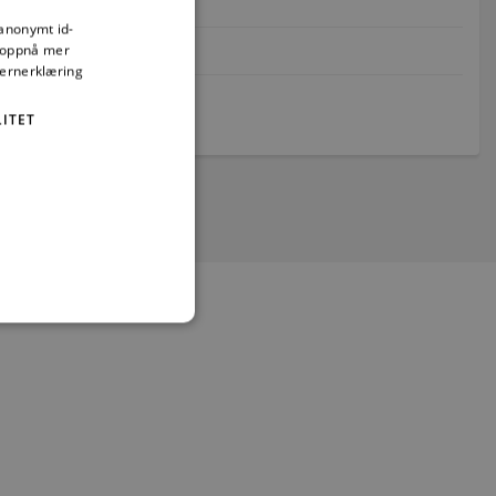
 anonymt id-
å oppnå mer
vernerklæring
ITET
t
ministrasjon. Nettstedet kan