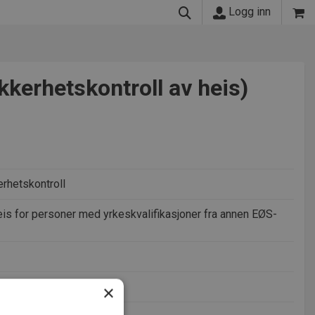
Logg inn
ikkerhetskontroll av heis)
erhetskontroll
heis for personer med yrkeskvalifikasjoner fra annen EØS-
×