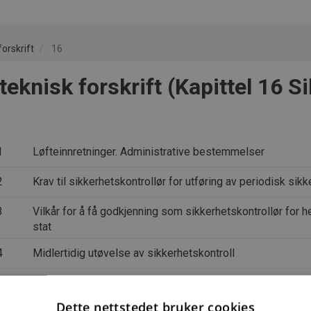
orskrift
16
eknisk forskrift (Kapittel 16 S
1
Løfteinnretninger. Administrative bestemmelser
2
Krav til sikkerhetskontrollør for utføring av periodisk sikk
3
Vilkår for å få godkjenning som sikkerhetskontrollør for 
stat
4
Midlertidig utøvelse av sikkerhetskontroll
5
Språkkrav
Dette nettstedet bruker cookies