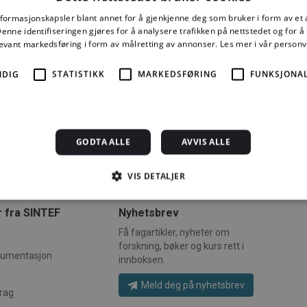
6
Installasjonsregister
nformasjonskapsler blant annet for å gjenkjenne deg som bruker i form av et
nne identifiseringen gjøres for å analysere trafikken på nettstedet og for 
7
Administrativt samarbeid
levant markedsføring i form av målretting av annonser.
Les mer i vår person
8
Prisregulering
NDIG
STATISTIKK
MARKEDSFØRING
FUNKSJONAL
GODTA ALLE
AVVIS ALLE
VIS DETALJER
 fra SINTEF
Nyhetsbrev
Strengt nødvendig
Statistikk
Markedsføring
Funksjonalitet
Ugrader
Få fagartikler, nyheter om
forskning, bøker og kurs rett i
jonskapsler tillater kjernefunksjoner på nettstedet, som brukerinnlogging og kontoad
kumentasjon
innboksen.
engt nødvendige informasjonskapsler.
rsørger /
Meld deg på nyhetsbrev
Utløpsdato
Beskrivelse
rag
omene