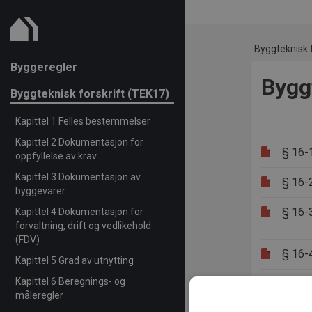
Byggteknisk f
Byggeregler
Byggt
Byggteknisk forskrift (TEK17)
Kapittel 1 Felles bestemmelser
Kapittel 2 Dokumentasjon for
§ 16-
oppfyllelse av krav
Kapittel 3 Dokumentasjon av
§ 16-
byggevarer
§ 16-
Kapittel 4 Dokumentasjon for
forvaltning, drift og vedlikehold
(FDV)
§ 16-
Kapittel 5 Grad av utnytting
Kapittel 6 Beregnings- og
§ 16-
måleregler