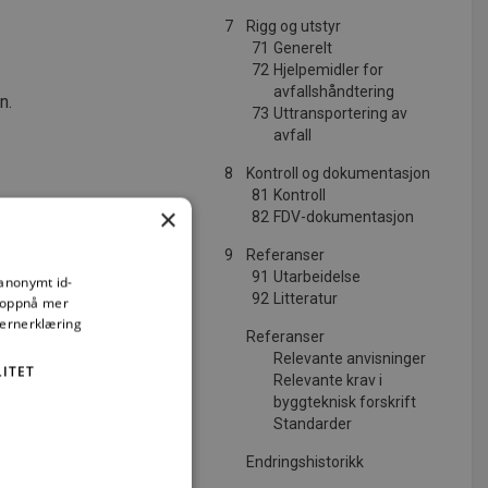
7
Rigg og utstyr
71
Generelt
72
Hjelpemidler for
avfallshåndtering
n.
73
Uttransportering av
avfall
8
Kontroll og dokumentasjon
81
Kontroll
×
82
FDV-dokumentasjon
9
Referanser
91
Utarbeidelse
 anonymt id-
92
Litteratur
å oppnå mer
vernerklæring
Referanser
Relevante anvisninger
ITET
Relevante krav i
byggteknisk forskrift
Standarder
Endringshistorikk