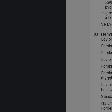
Reha
byg
Lov
å ta
Se By
03
Henvi
Lov o
Forskr
Forsk
Lov o
Forskr
Forskr
(byggh
Lov o
brann
Stand
NS 342
Forbe