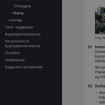
Ombygging
Riving
Innemiljø
Tomt - byggegrunn
Bygningskonstruksjoner
Foto: 
Komponenter til
bygningskonstruksjoner
01
Innho
Denne 
Overflater
bygnin
Installasjoner
håndte
Byggevarer og materialer
Anvis
Planl
og mil
02
Defin
Ren
mil
Helr