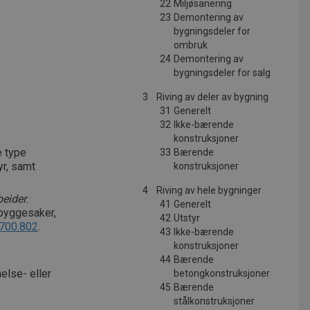
22
Miljøsanering
23
Demontering av
bygningsdeler for
ombruk
24
Demontering av
bygningsdeler for salg
3
Riving av deler av bygning
31
Generelt
32
Ikke-bærende
konstruksjoner
e type
33
Bærende
yr, samt
konstruksjoner
4
Riving av hele bygninger
beider
.
41
Generelt
byggesaker,
42
Utstyr
700.802
.
43
Ikke-bærende
konstruksjoner
44
Bærende
else- eller
betongkonstruksjoner
45
Bærende
stålkonstruksjoner