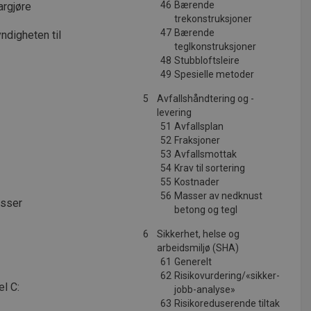
46
Bærende
argjøre
trekonstruksjoner
47
Bærende
ndigheten til
teglkonstruksjoner
48
Stubbloftsleire
49
Spesielle metoder
5
Avfallshåndtering og -
levering
51
Avfallsplan
52
Fraksjoner
53
Avfallsmottak
54
Krav til sortering
55
Kostnader
56
Masser av nedknust
asser
betong og tegl
6
Sikkerhet, helse og
arbeidsmiljø (SHA)
61
Generelt
62
Risikovurdering/«sikker-
l C:
jobb-analyse»
63
Risikoreduserende tiltak