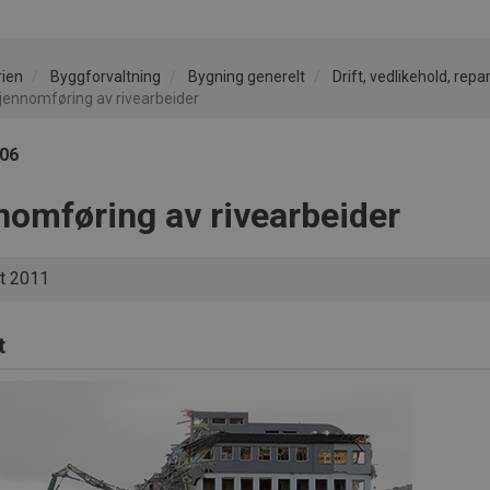
rien
Byggforvaltning
Bygning generelt
Drift, vedlikehold, rep
jennomføring av rivearbeider
806
nomføring av rivearbeider
t 2011
t