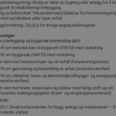
biliteringsriving:
Riving av deler av bygning eller anlegg for å kl
gverk til rehabilitering/ombygging
lig avfallsmottak
: Virksomhet med tillatelse fra forurensningsmy
 imot og håndtere ulike typer avfall
ggforvaltning
700.804
for øvrige begrepsdefinisjoner.
sninger
m planlegging og byggesaksbehandling (pbl)
ift om tekniske krav til byggverk (TEK10) med veiledning
rift om byggesak (SAK10) med veiledning
m vern mot forurensninger og om avfall (forurensningsloven)
ift om gjenvinning og behandling av avfall (avfallsforskriften)
ift om sikkerhet, helse og arbeidsmiljø på bygge- og anleggspl
erreforskriften)
m vern mot brann, eksplosjon og ulykker med farlig stoff og om
vesenets redningsoppgaver (brann- og eksplosjonsvernloven)
arder:
0-C Beskrivelsestekster for bygg, anlegg og installasjoner – De
redende ytelser