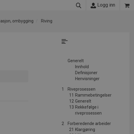
Logg inn
arasjon, ombygging
Riving
Generelt
Innhold
Definisjoner
Henvisninger
1
Riveprosessen
11
Rammebetingelser
12
Generelt
13
Rekkefølge i
riveprosessen
2
Forberedende arbeider
21
Klargjøring