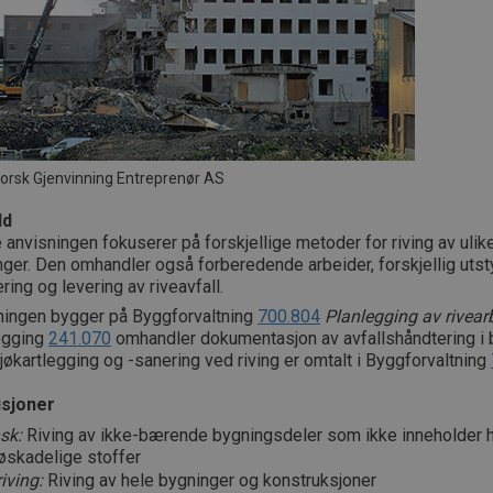
Norsk Gjenvinning Entreprenør AS
ld
anvisningen fokuserer på forskjellige metoder for riving av ulik
ger. Den omhandler også forberedende arbeider, forskjellig utst
ring og levering av riveavfall.
ningen bygger på Byggforvaltning
700.804
Planlegging av rivear
egging
241.070
omhandler dokumentasjon av avfallshåndtering i 
jøkartlegging og -sanering ved riving er omtalt i Byggforvaltning
isjoner
sk:
Riving av ikke-bærende bygningsdeler som ikke inneholder h
jøskadelige stoffer
iving:
Riving av hele bygninger og konstruksjoner