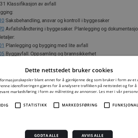
1 Klassifikasjon av avfall
gging:
10
Saksbehandling, ansvar og kontroll i byggesaker
70
Avfallshåndtering i byggesaker. Planlegging og dokumentasjo
taljer:
01
Planlegging og bygging med lite avfall
05
Byggavfall. Oppsamling og brannsikkerhet
07
Ren, tørr og ryddig byggeprosess
Dette nettstedet bruker cookies
11
Planlegging for bygging på forurenset grunn
10
Sikring av eksisterende vegetasjon på byggeplasser
nformasjonskapsler blant annet for å gjenkjenne deg som bruker i form av et
nne identifiseringen gjøres for å analysere trafikken på nettstedet og for 
43
Hulltaking i betong og murverk
levant markedsføring i form av målretting av annonser.
Les mer i vår person
11
Resirkulert tilslag
rvaltning:
NDIG
STATISTIKK
MARKEDSFØRING
FUNKSJONAL
02
Miljøkartlegging og -sanering ved riving og ombygging
04
Planlegging av rivearbeider
05
Hulltaking i vegger og etasjeskillere/dekker
GODTA ALLE
AVVIS ALLE
41
Asbestsanering