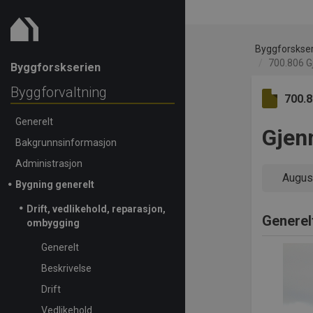
Byggforskse
700.806 G
Byggforskserien
Byggforvaltning
700.
Generelt
Gjen
Bakgrunnsinformasjon
Administrasjon
Augus
Bygning generelt
Drift, vedlikehold, reparasjon,
Generel
ombygging
Generelt
Beskrivelse
Drift
Vedlikehold