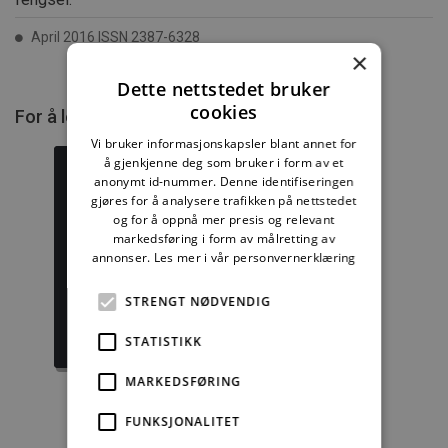
April 2016 ISSN 2387-6328
×
Dette nettstedet bruker
cookies
For å lese mer må du kjøpe tilgang.
Vi bruker informasjonskapsler blant annet for
å gjenkjenne deg som bruker i form av et
anonymt id-nummer. Denne identifiseringen
gjøres for å analysere trafikken på nettstedet
og for å oppnå mer presis og relevant
Byggforskserien
Delserie
markedsføring i form av målretting av
komplett
Byggdetaljer
annonser.
Les mer i vår personvernerklæring
1389,08 kr/mnd
729,92 kr/mnd
STRENGT NØDVENDIG
Kjøp
Kjøp
STATISTIKK
MARKEDSFØRING
FUNKSJONALITET
Enkeltanvisning