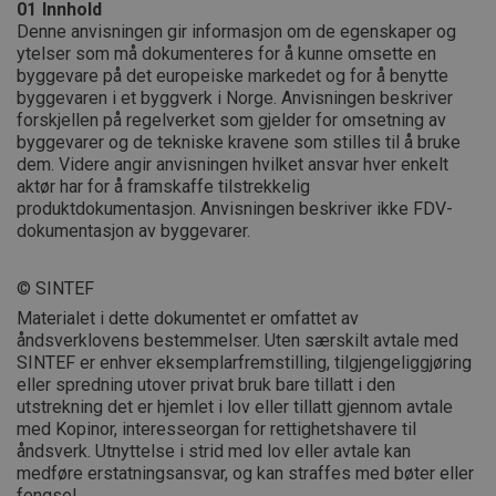
01
Innhold
Denne anvisningen gir informasjon om de egenskaper og
ytelser som må dokumenteres for å kunne omsette en
byggevare på det europeiske markedet og for å benytte
byggevaren i et byggverk i Norge. Anvisningen beskriver
forskjellen på regelverket som gjelder for omsetning av
byggevarer og de tekniske kravene som stilles til å bruke
dem. Videre angir anvisningen hvilket ansvar hver enkelt
aktør har for å framskaffe tilstrekkelig
produktdokumentasjon. Anvisningen beskriver ikke FDV-
dokumentasjon av byggevarer.
© SINTEF
Materialet i dette dokumentet er omfattet av
åndsverklovens bestemmelser. Uten særskilt avtale med
SINTEF er enhver eksemplarfremstilling, tilgjengeliggjøring
eller spredning utover privat bruk bare tillatt i den
utstrekning det er hjemlet i lov eller tillatt gjennom avtale
med Kopinor, interesseorgan for rettighetshavere til
åndsverk. Utnyttelse i strid med lov eller avtale kan
medføre erstatningsansvar, og kan straffes med bøter eller
fengsel.