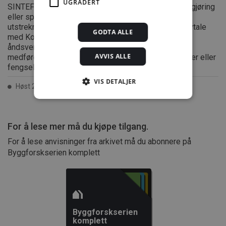
UGRADERT
SINTEF er enhver eksemplarfremstilling, tilgjengeliggjøring
eller spredning utover privat bruk bare tillatt i den
utstrekning det er hjemlet i lov eller tillatt gjennom avtale
GODTA ALLE
med Kopinor, interesseorgan for rettighetshavere til
åndsverk. Utnyttelse i strid med lov eller avtale kan
AVVIS ALLE
medføre erstatningsansvar, og kan straffes med bøter eller
fengsel.
VIS DETALJER
Høst 2006 ISSN 2387-6328
Strengt nødvendig
Statistikk
For å lese mer må du kjøpe tilgang.
Markedsføring
Funksjonalitet
For å lese anvisninger fra arkivet må du abonnere på
Ugradert
Byggforskserien komplett
Strengt nødvendige informasjonskapsler tillater
kjernefunksjoner på nettstedet, som
brukerinnlogging og kontoadministrasjon.
Nettstedet kan ikke brukes riktig uten strengt
nødvendige informasjonskapsler.
Byggforskserien
Forsørger /
Navn
Utløpsdato
Beskrivels
komplett
Domene