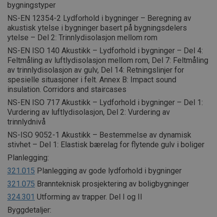
bygningstyper
NS-EN 12354-2 Lydforhold i bygninger – Beregning av
akustisk ytelse i bygninger basert på bygningsdelers
ytelse – Del 2: Trinnlydisolasjon mellom rom
NS-EN ISO 140 Akustikk – Lydforhold i bygninger – Del 4:
Feltmåling av luftlydisolasjon mellom rom, Del 7: Feltmåling
av trinnlydisolasjon av gulv, Del 14: Retningslinjer for
spesielle situasjoner i felt. Annex B: Impact sound
insulation. Corridors and staircases
NS-EN ISO 717 Akustikk – Lydforhold i bygninger – Del 1:
Vurdering av luftlydisolasjon, Del 2: Vurdering av
trinnlydnivå
NS-ISO 9052-1 Akustikk – Bestemmelse av dynamisk
stivhet – Del 1: Elastisk bærelag for flytende gulv i boliger
Planlegging:
321.015
Planlegging av gode lydforhold i bygninger
321.075
Brannteknisk prosjektering av boligbygninger
324.301
Utforming av trapper. Del I og II
Byggdetaljer: