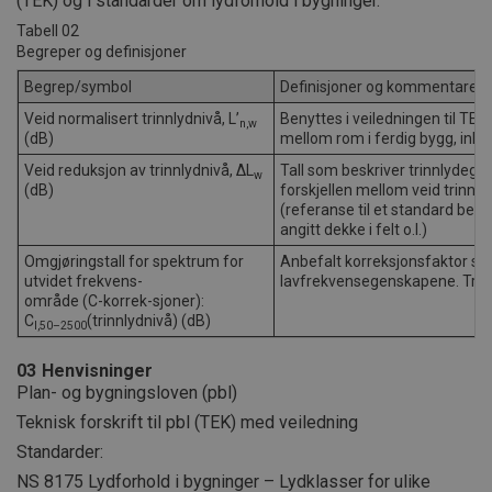
(TEK) og i standarder om lydforhold i bygninger.
Tabell 02
Begreper og definisjoner
Begrep/symbol
Definisjoner og kommentarer
Veid normalisert trinnlydnivå, L’
Benyttes i veiledningen til TEK 
n,w
(dB)
mellom rom i ferdig bygg, inkl
Veid reduksjon av trinnlydnivå, ΔL
Tall som beskriver trinnlydegen
w
(dB)
forskjellen mellom veid trinnl
(referanse til et standard beton
angitt dekke i felt o.l.)
Omgjøringstall for spektrum for
Anbefalt korreksjonsfaktor s
utvidet frekvens-
lavfrekvensegenskapene. Trinn
område (C-korrek-sjoner):
C
(trinnlydnivå) (dB)
I,50–2500
03
Henvisninger
Plan- og bygningsloven (pbl)
Teknisk forskrift til pbl (TEK) med veiledning
Standarder:
NS 8175 Lydforhold i bygninger – Lydklasser for ulike