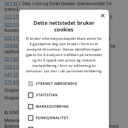
421.421
Støy i rom og foran fasade. Grenseverdier for
lydnivå
×
522.513
Lydisolerende tunge etasjeskillere. Del I og II
Dette nettstedet bruker
522.514
Lydisolerende tunge etasjeskillere.
cookies
Konstruksjonseksempler
522.515
Flytende golv for lyd- og vibrasjonsisolering
Vi bruker informasjonskapsler blant annet for
å gjenkjenne deg som bruker i form av et
524.361
Luftlydisolasjon mellom trapperom/korridor og
anonymt id-nummer. Denne identifiseringen
oppholdsrom i ulike bygninger
gjøres for å analysere trafikken på nettstedet
527.307
Støydemping i trapperom og korridorer
og for å oppnå mer presis og relevant
markedsføring i form av målretting av
532.212
Trapper av betong og naturstein
annonser.
Les mer i vår personvernerklæring
541.121
Egenskaper til trinnlyddempende belegg
573.420
Lyddata for materialer og konstruksjoner
STRENGT NØDVENDIG
Gruppe 520 om brann
STATISTIKK
Gruppe 532 om trapper
MARKEDSFØRING
© SINTEF
FUNKSJONALITET
Materialet i dette dokumentet er omfattet av
åndsverklovens bestemmelser. Uten særskilt avtale med