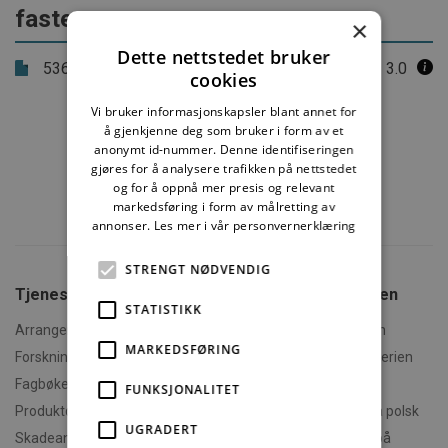
faste
×
Dette nettstedet bruker
536.215
Ytterveggsventiler -
3.0
cookies
lydisolasjonsegenskaper
Vi bruker informasjonskapsler blant annet for
å gjenkjenne deg som bruker i form av et
anonymt id-nummer. Denne identifiseringen
gjøres for å analysere trafikken på nettstedet
og for å oppnå mer presis og relevant
markedsføring i form av målretting av
annonser.
Les mer i vår personvernerklæring
STRENGT NØDVENDIG
Tjenester fra SINTEF
Om Byggforskserien
STATISTIKK
Arrangementer og kurs
Hva er Byggforskserien
MARKEDSFØRING
Forskningsrapporter
Finn fram i Byggforskserien
Fagbøker og nettkurs
Om Min side
FUNKSJONALITET
Produktdokumentasjon
Polski - informasjon på polsk
UGRADERT
Skadeanalyse
English - informasjon på