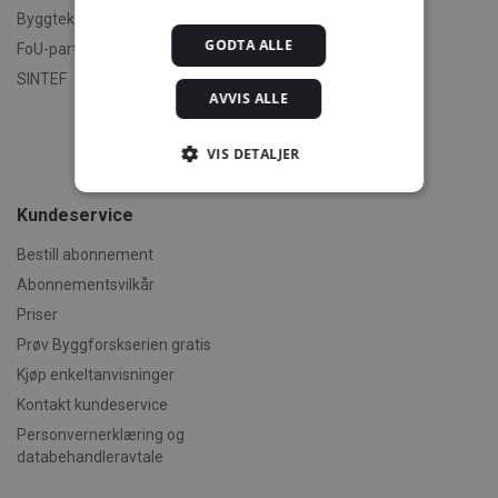
engelsk
Byggteknisk spesialrådgivning
Om byggereglene
GODTA ALLE
FoU-partner
Humorforvaltning
SINTEF
AVVIS ALLE
Klikk og finn
Filmer
VIS DETALJER
Om TEK-sjekk
Kundeservice
Strengt nødvendig
Statistikk
Bestill abonnement
Markedsføring
Funksjonalitet
Abonnementsvilkår
Ugradert
Priser
Strengt nødvendige informasjonskapsler tillater
Prøv Byggforskserien gratis
kjernefunksjoner på nettstedet, som
Kjøp enkeltanvisninger
brukerinnlogging og kontoadministrasjon.
Nettstedet kan ikke brukes riktig uten strengt
Kontakt kundeservice
nødvendige informasjonskapsler.
Personvernerklæring og
Forsørger /
Navn
Utløpsdato
Beskrivels
databehandleravtale
Domene
CookieScriptConsent
1 måned
Denne
CookieScript