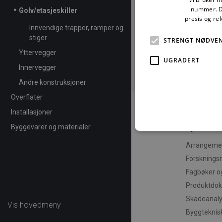
nummer. De
Golv/etasjeskiller
presis og re
Innvendige trapper, ramper og
stiger
STRENGT NØDVE
Yttervegger
UGRADERT
Innervegger
Andre konstruksjoner
Overflater
Installasjoner
Byggevarer og materialer
Tjenester
Arrangemen
Forsknings
Strengt nødvendige informas
Fagbøker o
ikke brukes riktig uten str
Produktdo
Fo
Navn
Skadeanal
D
Vis hovedmeny
Byggteknisk
CookieScriptConsent
Co