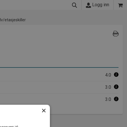
Logg inn
lv/etasjeskiller
4.0
3.0
3.0
×
 anonymt id-