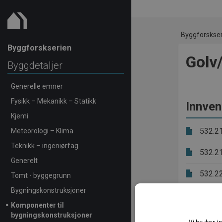
Byggforskse
Byggforskserien
Golv/
Byggdetaljer
Generelle emner
Fysikk – Mekanikk – Statikk
Innven
Kjemi
532.2
Meteorologi – Klima
Teknikk – ingeniørfag
532.2
Generelt
532.2
Tomt - byggegrunn
Bygningskonstruksjoner
Komponenter til
bygningskonstruksjoner
Vi bruker i