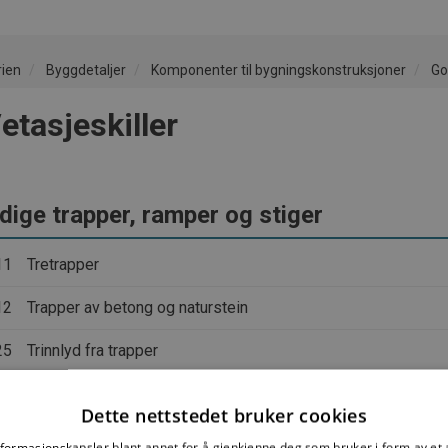
rien
Byggdetaljer
Komponenter til bygningskonstruksjoner
Go
etasjeskiller
dige trapper, ramper og stiger
11
Tretrapper
12
Trapper av betong og naturstein
25
Trinnlyd fra trapper
Dette nettstedet bruker cookies
nformasjonskapsler blant annet for å gjenkjenne deg som bruker i form av et