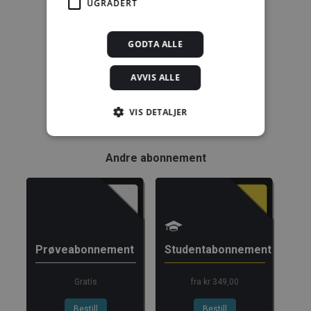
UGRADERT
kr 280,00 for 12
mnd.
GODTA ALLE
Kjøp
AVVIS ALLE
Alle abonnement faktureres 12 måneder forskuddsvis.
VIS DETALJER
Se alle priser her
Andre abonnement
Strengt nødvendig
Statistikk
Markedsføring
Funksjonalitet
Ugradert
Strengt nødvendige informasjonskapsler tillater
kjernefunksjoner på nettstedet, som
Prøveabonnement
Studentabonnement
brukerinnlogging og kontoadministrasjon.
Nettstedet kan ikke brukes riktig uten strengt
nødvendige informasjonskapsler.
Gratis
fra kr 349,00
Forsørger /
Navn
Utløpsdato
Beskrivels
Domene
Bestill
Bestill