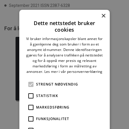
September 2021 ISSN 2387-6328
×
Dette nettstedet bruker
For å lese mer må du kjøpe tilgang.
cookies
Vi bruker informasjonskapsler blant annet for
å gjenkjenne deg som bruker i form av et
anonymt id-nummer. Denne identifiseringen
gjøres for å analysere trafikken på nettstedet
og for å oppnå mer presis og relevant
Byggforskserien
Delserie
markedsføring i form av målretting av
komplett
Byggdetaljer
annonser.
Les mer i vår personvernerklæring
1389,08 kr/mnd
729,92 kr/mnd
STRENGT NØDVENDIG
Kjøp
Kjøp
STATISTIKK
MARKEDSFØRING
FUNKSJONALITET
Enkeltanvisning