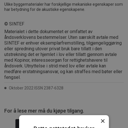
Ulike byggematerialer har forskjellige mekaniske egenskaper som
har betydning for de akustiske egenskapene.
© SINTEF
Materialet i dette dokumentet er omfattet av
åndsverklovens bestemmelser. Uten særskilt avtale med
SINTEF er enhver eksemplarfremstilling, tilgjengeliggjøring
eller spredning utover privat bruk bare tillatt i den
utstrekning det er hjemlet i lov eller tillatt gjennom avtale
med Kopinor, interesseorgan for rettighetshavere til
åndsverk. Utnyttelse i strid med lov eller avtale kan
medføre erstatningsansvar, og kan straffes med bøter eller
fengsel.
Oktober 2022 ISSN 2387-6328
For å lese mer må du kjøpe tilgang.
×