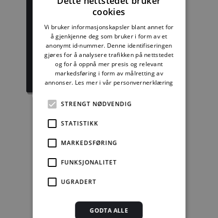
Dette nettstedet bruker
cookies
Byggforskserien
Delserie
Vi bruker informasjonskapsler blant annet for
komplett
Byggdetaljer
å gjenkjenne deg som bruker i form av et
anonymt id-nummer. Denne identifiseringen
gjøres for å analysere trafikken på nettstedet
1389,08 kr/mnd
729,92 kr/mnd
og for å oppnå mer presis og relevant
markedsføring i form av målretting av
Kjøp
Kjøp
annonser.
Les mer i vår personvernerklæring
STRENGT NØDVENDIG
STATISTIKK
Enkeltanvisning
MARKEDSFØRING
kr 280,00 for 12
mnd.
FUNKSJONALITET
Kjøp
UGRADERT
Alle abonnement faktureres 12 måneder forskuddsvis.
GODTA ALLE