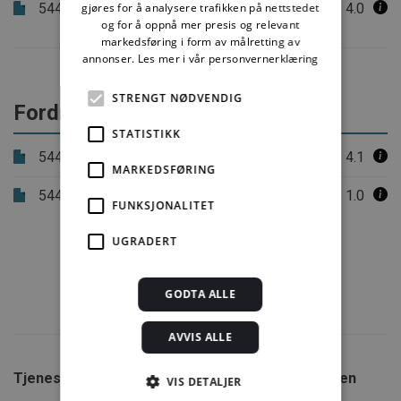
544.221
gjøres for å analysere trafikken på nettstedet
Taktekking med tynnplater av metall.
4.0
og for å oppnå mer presis og relevant
Båndtekking og skivetekking
markedsføring i form av målretting av
annonser.
Les mer i vår personvernerklæring
STRENGT NØDVENDIG
Fordrøyningstekking
STATISTIKK
544.803
Torvtak
4.1
MARKEDSFØRING
544.823
Sedumtak
1.0
FUNKSJONALITET
UGRADERT
GODTA ALLE
AVVIS ALLE
Tjenester fra SINTEF
Om Byggforskserien
VIS DETALJER