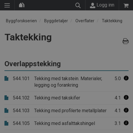
Logg inn
Byggforskserien
Byggdetaljer
Overflater
Taktekking
Taktekking
Overlappstekking
544.101
Tekking med takstein. Materialer,
5.0
legging og forankring
544.102
Tekking med takskifer
4.1
544.103
Tekking med profilerte metallplater
4.1
544.105
Tekking med asfalttakshingel
3.1