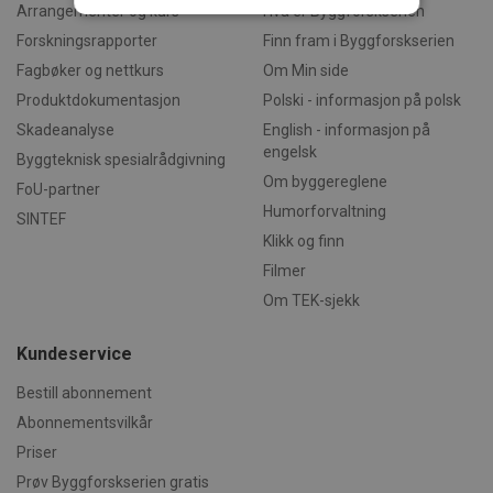
Arrangementer og kurs
Hva er Byggforskserien
Forskningsrapporter
Finn fram i Byggforskserien
Strengt nødvendig
Statistikk
Fagbøker og nettkurs
Om Min side
Markedsføring
Funksjonalitet
Produktdokumentasjon
Polski - informasjon på polsk
Ugradert
Skadeanalyse
English - informasjon på
engelsk
Byggteknisk spesialrådgivning
Strengt nødvendige informasjonskapsler tillater
kjernefunksjoner på nettstedet, som
Om byggereglene
FoU-partner
brukerinnlogging og kontoadministrasjon.
Humorforvaltning
Nettstedet kan ikke brukes riktig uten strengt
SINTEF
nødvendige informasjonskapsler.
Klikk og finn
Forsørger /
Filmer
Navn
Utløpsdato
Beskrivels
Domene
Om TEK-sjekk
CookieScriptConsent
1 måned
Denne
CookieScript
informasj
byggforsk.no
brukes av 
Kundeservice
Script.com
for å husk
innstilling
Bestill abonnement
besøkende
Abonnementsvilkår
informasjo
Det er nød
Priser
Cookie-Scr
cookie-ba
Prøv Byggforskserien gratis
fungerer s