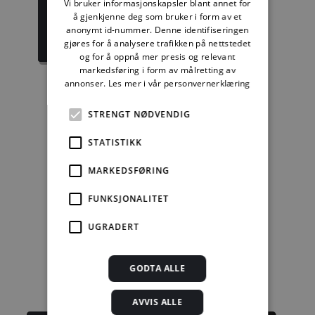
Vi bruker informasjonskapsler blant annet for
1389,08 kr/mnd
729,92 kr/mnd
å gjenkjenne deg som bruker i form av et
anonymt id-nummer. Denne identifiseringen
Kjøp
Kjøp
gjøres for å analysere trafikken på nettstedet
og for å oppnå mer presis og relevant
markedsføring i form av målretting av
annonser.
Les mer i vår personvernerklæring
Enkeltanvisning
STRENGT NØDVENDIG
STATISTIKK
kr 280,00 for 12
mnd.
MARKEDSFØRING
Kjøp
FUNKSJONALITET
Alle abonnement faktureres 12 måneder forskuddsvis.
UGRADERT
Se alle priser her
GODTA ALLE
Andre abonnement
AVVIS ALLE