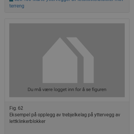
terreng
.AspNetCore.Correlation.9wnRoqWJfZRdbWPs5p9177nmNbOan9j
.AspNetCore.Correlation.huh9bnzlLjOHVufcJ9MWqka5A-ox-fSKQ
.AspNetCore.OpenIdConnect.Nonce.CfDJ8PCZ1CMCZVtPjBb7iS
.AspNetCore.OpenIdConnect.Nonce.CfDJ8PCZ1CMCZVtPjBb7iS0
.AspNetCore.Correlation.nCcADUKtK7fKgHWVgpFYFwjhwL_xJG4
.AspNetCore.OpenIdConnect.Nonce.CfDJ8PCZ1CMCZVtPjBb7iS
.AspNetCore.Correlation.lbm61FxKXXwmS00XlmphVFaUIgiNoF
.AspNetCore.OpenIdConnect.Nonce.CfDJ8PCZ1CMCZVtPjBb7iS
.AspNetCore.Correlation.s0nYQCl2M5FP_GEW17-bf2GOqncEW
Fig. 62
.AspNetCore.Correlation.OLHk4UePDkCdmrDxUouVNcQrA0waia
Eksempel på opplegg av trebjelkelag på yttervegg av
lettklinkerblokker
.AspNetCore.OpenIdConnect.Nonce.CfDJ8PCZ1CMCZVtPjBb7i
.AspNetCore.Correlation.ClvBDQKwuDppIAyMUIqyxFaUv9T9lm8l