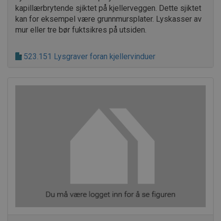
kapillærbrytende sjiktet på kjellerveggen. Dette sjiktet
.AspNetCore.Correlation.8WYb1U9hsYzbYLoXVIrVO9Dnxm8yppm
kan for eksempel være grunnmursplater. Lyskasser av
mur eller tre bør fuktsikres på utsiden.
.AspNetCore.Correlation.KEdSe765dusXK_qeAYtBsoj39ZHLRsPyZ
523.151 Lysgraver foran kjellervinduer
.AspNetCore.Correlation.xbcabBNF6NfQTxwEgfUMcxoPzjCGXQzb
.AspNetCore.OpenIdConnect.Nonce.CfDJ8PCZ1CMCZVtPjBb7i
.AspNetCore.Correlation.F4ONbKGKbIePOHVkpTPhqP_-uVr99u
.AspNetCore.Correlation.w8-TMtYV2VzedJf3JtswwyZhBL3_r2wV
.AspNetCore.OpenIdConnect.Nonce.CfDJ8PCZ1CMCZVtPjBb7iS
.AspNetCore.OpenIdConnect.Nonce.CfDJ8PCZ1CMCZVtPjBb7i
.AspNetCore.OpenIdConnect.Nonce.CfDJ8PCZ1CMCZVtPjBb7iS0q
.AspNetCore.OpenIdConnect.Nonce.CfDJ8PCZ1CMCZVtPjBb7iS
.AspNetCore.Correlation.oDflSvzc_SDPnf-X2_gsFN1hbkfahcdTr
.AspNetCore.OpenIdConnect.Nonce.CfDJ8PCZ1CMCZVtPjBb7iS0