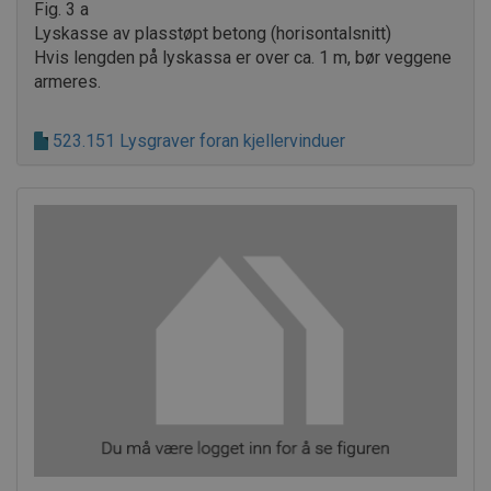
Fig. 3 a
.AspNetCore.OpenIdConnect.Nonce.CfDJ8PCZ1CMCZVtPjBb7i
Lyskasse av plasstøpt betong (horisontalsnitt)
.AspNetCore.OpenIdConnect.Nonce.CfDJ8PCZ1CMCZVtPjBb7iS
Hvis lengden på lyskassa er over ca. 1 m, bør veggene
armeres.
.AspNetCore.OpenIdConnect.Nonce.CfDJ8PCZ1CMCZVtPjBb7iS
.AspNetCore.Correlation.8Y29B1-6ac_dft8r9KRzo4zwojFRxT6yaH
523.151 Lysgraver foran kjellervinduer
.AspNetCore.Correlation.F7glvLGinmDTMWxBbLnCLHibeG7_V0i
.AspNetCore.OpenIdConnect.Nonce.CfDJ8PCZ1CMCZVtPjBb7iS
.AspNetCore.OpenIdConnect.Nonce.CfDJ8PCZ1CMCZVtPjBb7iS0
.AspNetCore.OpenIdConnect.Nonce.CfDJ8PCZ1CMCZVtPjBb7i
.AspNetCore.OpenIdConnect.Nonce.CfDJ8PCZ1CMCZVtPjBb7iS
.AspNetCore.OpenIdConnect.Nonce.CfDJ8PCZ1CMCZVtPjBb7i
.AspNetCore.Correlation.EFYkYyYgDu3oOM3DD65h_oARQEq1yy
.AspNetCore.Correlation.zhPfVsz9MycU0xNuavu6-mPcRV5Y51u
.AspNetCore.Correlation.jdS-8ArvNME_Uq5v6Pje6c3aNAv5efA9