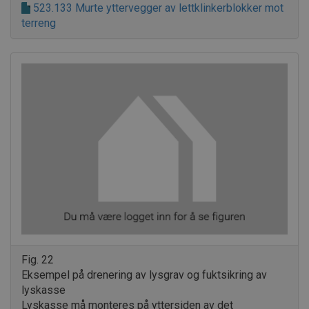
523.133 Murte yttervegger av lettklinkerblokker mot
terreng
.AspNetCore.OpenIdConnect.Nonce.CfDJ8PCZ1CMCZVtPjBb7iS0
.AspNetCore.OpenIdConnect.Nonce.CfDJ8PCZ1CMCZVtPjBb7iS0
.AspNetCore.Correlation.ljFBZ4ZQAAXk9SnAaSurI0qNIT4SGM8U
.AspNetCore.OpenIdConnect.Nonce.CfDJ8PCZ1CMCZVtPjBb7i
.AspNetCore.Correlation.HZJyHkKd4k-NzZKjcbxVVwwJcCtZiQxQ
.AspNetCore.Correlation.paHxysCPfyUBKe5jX7hraW23HQEGA9v
.AspNetCore.Correlation.djBUu7Xbijt9lIl0b3DbkD8fACT84TEYR5K
.AspNetCore.OpenIdConnect.Nonce.CfDJ8PCZ1CMCZVtPjBb7iS
.AspNetCore.Correlation.H6VI-wI7xQUzjlv62WOleKmvVlNoaAgbx
.AspNetCore.OpenIdConnect.Nonce.CfDJ8PCZ1CMCZVtPjBb7iS0
Fig. 22
Eksempel på drenering av lysgrav og fuktsikring av
.AspNetCore.Correlation.kehyiMHOTbOMqEay48rvcHu4Dzvrmc
lyskasse
Lyskasse må monteres på yttersiden av det
.AspNetCore.Correlation.-oKcNjfCyl-A-YWPXKcgbb9L-qDpJLbC1