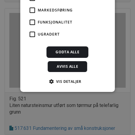
MARKEDSFØRING
FUNKSJONALITET
UGRADERT
GODTA ALLE
AVVIS ALLE
VIS DETALJER
Fig. 521
Strengt nødvendig
Statistikk
Liten natursteinsmur utført som tørrmur på telefarlig
grunn
Markedsføring
Funksjonalitet
Ugradert
517.631 Fundamentering av små konstruksjoner
Strengt nødvendige informasjonskapsler tillater