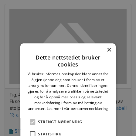
×
Dette nettstedet bruker
cookies
Vi bruker informasjonskapsler blant annet for
å gjenkjenne deg som bruker i form av et
anonymt id-nummer. Denne identifiseringen
gjøres for å analysere trafikken på nettstedet
Fig. 42 b
og for å oppnå mer presis og relevant
Eksempel på telesikring ved grunn fundamentering av
markedsføring i form av målretting av
stolpefundament. Bredden på isolasjonen er gitt i
tabell
annonser.
Les mer i vår personvernerklæring
13 a
og Byggdetaljer
521.811
.
STRENGT NØDVENDIG
517.631 Fundamentering av små konstruksjoner
STATISTIKK