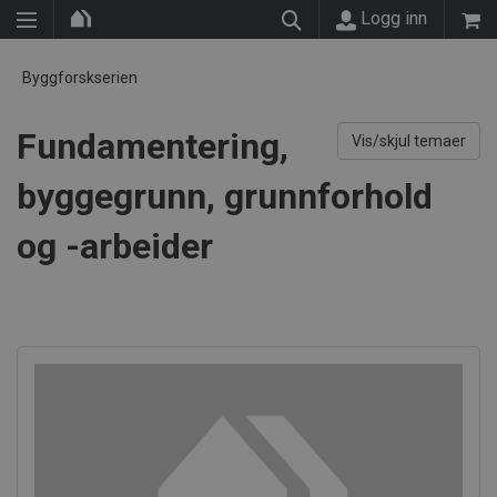
Logg inn
Byggforskserien
Fundamentering,
Vis/skjul temaer
byggegrunn, grunnforhold
og -arbeider