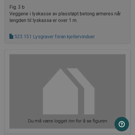
.AspNetCore.Correlation.aKhCQ20FjJDD27yX1VcwyCNlMlcJLdoDE
Fig. 3 b
Veggene i lyskasse av plasstøpt betong armeres når
.AspNetCore.OpenIdConnect.Nonce.CfDJ8PCZ1CMCZVtPjBb7iS0
lengden til lyskassa er over 1 m.
.AspNetCore.Correlation.TIKlWxoPErKc3Tanwj-PTl_A-CCSGvhx2j
523.151 Lysgraver foran kjellervinduer
.AspNetCore.Correlation.4o0RPFPxmUkX06PzSRGN_JBAhOqms_
.AspNetCore.OpenIdConnect.Nonce.CfDJ8PCZ1CMCZVtPjBb7i
.AspNetCore.Correlation.wGM56aud4W3eh3sQ4tRNpEUKDvFN
.AspNetCore.Correlation.Qey7ChZAzysGeB9QgMksHTww5OQeqC
.AspNetCore.Correlation.Z53BqYvqJ4MEKv6bHa5m-LV6OCRqRp
.AspNetCore.Correlation.uJlQxycOa-WK6Zl9bxU7k-rDdkjj0cHrZ
.AspNetCore.OpenIdConnect.Nonce.CfDJ8PCZ1CMCZVtPjBb7iS0
.AspNetCore.Correlation.Q1uU3pY3XimXkSpLqqfvooouU8D2L3