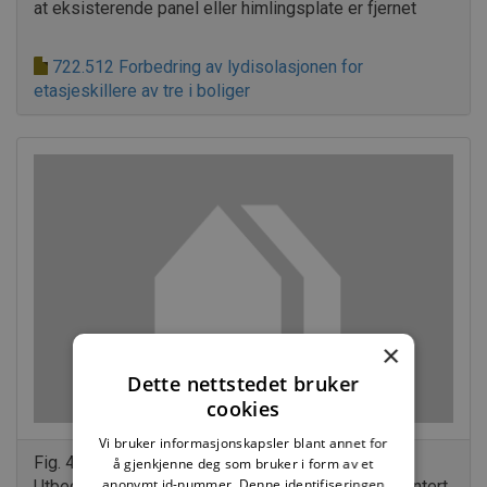
at eksisterende panel eller himlingsplate er fjernet
722.512 Forbedring av lydisolasjonen for
etasjeskillere av tre i boliger
×
Dette nettstedet bruker
cookies
Vi bruker informasjonskapsler blant annet for
Fig. 42 d
å gjenkjenne deg som bruker i form av et
anonymt id-nummer. Denne identifiseringen
Utbedring med akustikkprofil, der ny himling er montert