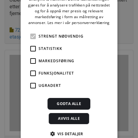
gjøres for å analysere trafikken på nettstedet
etter at eksisterende panel eller himlingsplate er
og for å oppnå mer presis og relevant
fjernet
markedsføring i form av målretting av
annonser.
Les mer i vår personvernerklæring
722.512 Forbedring av lydisolasjonen for
STRENGT NØDVENDIG
etasjeskillere av tre i boliger
STATISTIKK
MARKEDSFØRING
FUNKSJONALITET
UGRADERT
GODTA ALLE
AVVIS ALLE
VIS DETALJER