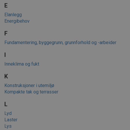
E
Elanlegg
Energibehov
F
Fundamentering, byggegrunn, grunnforhold og -arbeider
I
Inneklima og fukt
K
Konstruksjoner i utemiljø
Kompakte tak og terrasser
L
Lyd
Laster
Lys