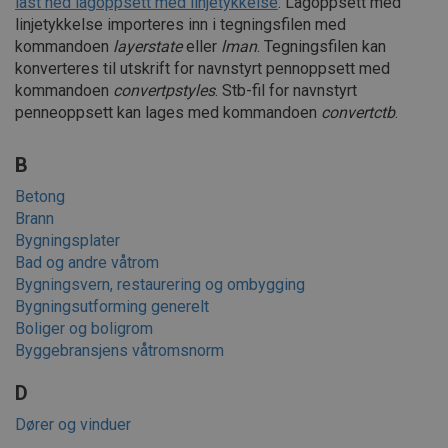
last ned lagoppsett med linjetykkelse
. Lagoppsett med
linjetykkelse importeres inn i tegningsfilen med
kommandoen
layerstate
eller
lman
. Tegningsfilen kan
konverteres til utskrift for navnstyrt pennoppsett med
kommandoen
convertpstyles
. Stb-fil for navnstyrt
penneoppsett kan lages med kommandoen
convertctb
.
B
Betong
Brann
Bygningsplater
Bad og andre våtrom
Bygningsvern, restaurering og ombygging
Bygningsutforming generelt
Boliger og boligrom
Byggebransjens våtromsnorm
D
Dører og vinduer