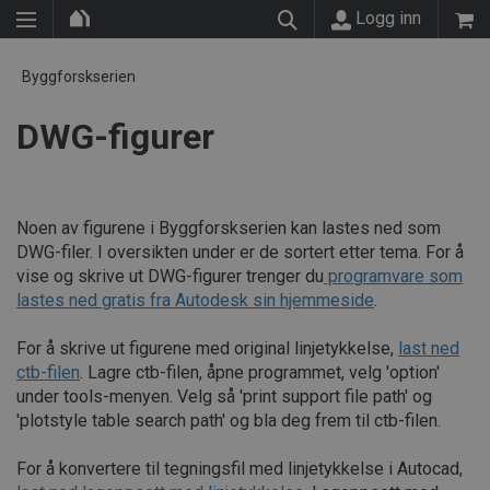
Logg inn
Byggforskserien
DWG-figurer
Noen av figurene i Byggforskserien kan lastes ned som
DWG-filer. I oversikten under er de sortert etter tema. For å
vise og skrive ut DWG-figurer trenger du
programvare som
lastes ned gratis fra Autodesk sin hjemmeside
.
For å skrive ut figurene med original linjetykkelse,
last ned
ctb-filen
. Lagre ctb-filen, åpne programmet, velg 'option'
under tools-menyen. Velg så 'print support file path' og
'plotstyle table search path' og bla deg frem til ctb-filen.
For å konvertere til tegningsfil med linjetykkelse i Autocad,