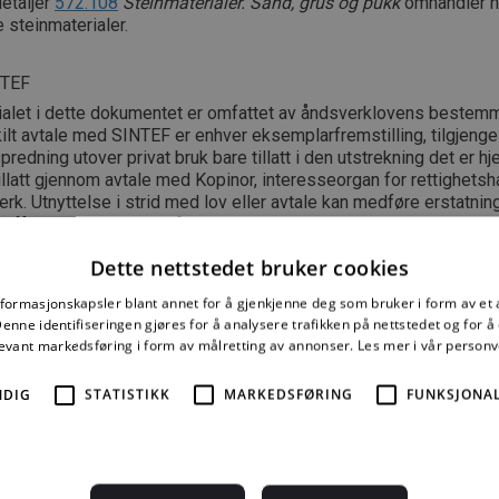
etaljer
572.108
Steinmaterialer. Sand, grus og pukk
omhandler n
 steinmaterialer.
NTEF
ialet i dette dokumentet er omfattet av åndsverklovens bestemm
lt avtale med SINTEF er enhver eksemplarfremstilling, tilgjengel
spredning utover privat bruk bare tillatt i den utstrekning det er hj
tillatt gjennom avtale med Kopinor, interesseorgan for rettighetsha
rk. Utnyttelse i strid med lov eller avtale kan medføre erstatnin
raffes med bøter eller fengsel.
Dette nettstedet bruker cookies
 2015 ISSN 2387-6328
nformasjonskapsler blant annet for å gjenkjenne deg som bruker i form av et
nne identifiseringen gjøres for å analysere trafikken på nettstedet og for 
levant markedsføring i form av målretting av annonser.
Les mer i vår person
e mer må du kjøpe tilgang.
NDIG
STATISTIKK
MARKEDSFØRING
FUNKSJONAL