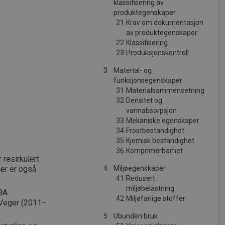
klassifisering av
produktegenskaper
21
Krav om dokumentasjon
av produktegenskaper
22
Klassifisering
23
Produksjonskontroll
3
Material- og
funksjonsegenskaper
31
Materialsammensetning
32
Densitet og
vannabsorpsjon
33
Mekaniske egenskaper
34
Frostbestandighet
35
Kjemisk bestandighet
36
Komprimerbarhet
resirkulert
ger er også
4
Miljøegenskaper
41
Redusert
miljøbelastning
IBA
42
Miljøfarlige stoffer
 Veger (2011–
5
Ubunden bruk