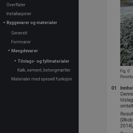
Overflater
Installasjoner
Byggevarer og materialer
Generelt
Formvarer
Mengdevarer
Tilslags- og fyllmaterialer
Kalk, sement, betongmørtler
Fig. 0
Resirk
Materialer med spesiell funksjon
01
Innho
Denne
tilsla
omtalt
Result
(Økob
2014)