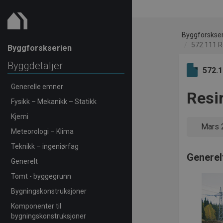
Byggforskse
572.111 Re
Byggforskserien
Byggdetaljer
572.
Generelle emner
Resir
Fysikk – Mekanikk – Statikk
Kjemi
Mars 
Meteorologi – Klima
Teknikk – ingeniørfag
Generel
Generelt
Tomt - byggegrunn
Bygningskonstruksjoner
Komponenter til
bygningskonstruksjoner