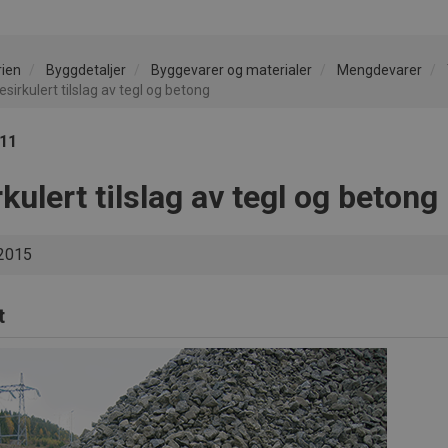
rien
Byggdetaljer
Byggevarer og materialer
Mengdevarer
sirkulert tilslag av tegl og betong
111
kulert tilslag av tegl og betong
2015
t