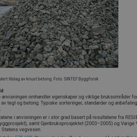
ulert tilslag av knust betong. Foto: SINTEF Byggforsk
ld
 anvisningen omhandler egenskaper og viktige bruksområder for 
g av tegl og betong. Typiske sorteringer, standarder og anbefalin
.
atene i anvisningen er i stor grad basert på resultatene fra RES
yggprosjekt), samt Gjenbruksprosjektet (2003–2005) og Varige
, Statens vegvesen.