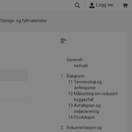
Logg inn
Tilslags- og fyllmaterialer
Generelt
Innhold
1
Bakgrunn
11
Terminologi og
definisjoner
12
Målsetting om redusert
byggavfall
13
Avfallsplan og
miljøsanering
14
Produksjon
2
Dokumentasjon og