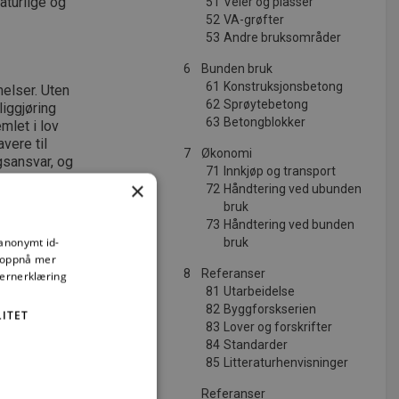
aturlige og
51
Veier og plasser
52
VA-grøfter
53
Andre bruksområder
6
Bunden bruk
61
Konstruksjonsbetong
elser. Uten
62
Sprøytebetong
iggjøring
63
Betongblokker
emlet i lov
vere til
7
Økonomi
gsansvar, og
71
Innkjøp og transport
×
72
Håndtering ved ubunden
bruk
73
Håndtering ved bunden
 anonymt id-
bruk
å oppnå mer
8
Referanser
vernerklæring
81
Utarbeidelse
82
Byggforskserien
ITET
83
Lover og forskrifter
84
Standarder
85
Litteraturhenvisninger
Referanser