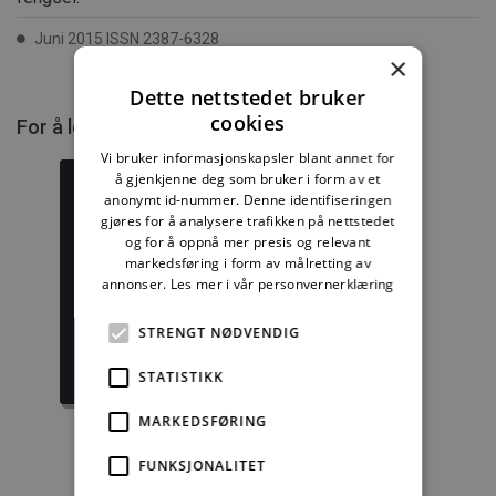
Juni 2015 ISSN 2387-6328
×
Dette nettstedet bruker
cookies
For å lese mer må du kjøpe tilgang.
Vi bruker informasjonskapsler blant annet for
å gjenkjenne deg som bruker i form av et
anonymt id-nummer. Denne identifiseringen
gjøres for å analysere trafikken på nettstedet
og for å oppnå mer presis og relevant
Byggforskserien
Delserie
markedsføring i form av målretting av
komplett
Byggdetaljer
annonser.
Les mer i vår personvernerklæring
1389,08 kr/mnd
729,92 kr/mnd
STRENGT NØDVENDIG
Kjøp
Kjøp
STATISTIKK
MARKEDSFØRING
FUNKSJONALITET
Enkeltanvisning