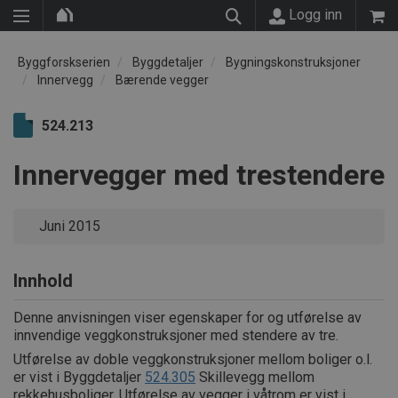
Logg inn
Byggforskserien
Byggdetaljer
Bygningskonstruksjoner
Innervegg
Bærende vegger
524.213
Innervegger med trestendere
Juni 2015
Innhold
Denne anvisningen viser egenskaper for og utførelse av
innvendige veggkonstruksjoner med stendere av tre.
Utførelse av doble veggkonstruksjoner mellom boliger o.l.
er vist i Byggdetaljer
524.305
Skillevegg mellom
rekkehusboliger. Utførelse av vegger i våtrom er vist i