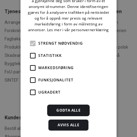
å gjenkjenne deg som bruker i form av et
anonymt id-nummer. Denne identifiseringen
Tjenester fra SINTEF
Om Byggforskserien
gjøres for å analysere trafikken på nettstedet
og for å oppnå mer presis og relevant
Arrangementer og kurs
Hva er Byggforskserien
markedsføring i form av målretting av
annonser.
Les mer i vår personvernerklæring
Forskningsrapporter
Finn fram i Byggforskserien
Fagbøker og nettkurs
Om Min side
STRENGT NØDVENDIG
Produktdokumentasjon
Polski - informasjon på polsk
STATISTIKK
Skadeanalyse
English - informasjon på
engelsk
Byggteknisk spesialrådgivning
MARKEDSFØRING
Om byggereglene
FoU-partner
Humorforvaltning
FUNKSJONALITET
SINTEF
Klikk og finn
UGRADERT
Filmer
Om TEK-sjekk
GODTA ALLE
Kundeservice
AVVIS ALLE
Bestill abonnement
Abonnementsvilkår