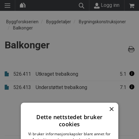
Logg inn
Byggforskserien
Byggdetaljer
Bygningskonstruksjoner
Balkonger
Balkonger
526.411
Utkraget trebalkong
5.1
526.413
Understøttet trebalkong
7.1
×
Dette nettstedet bruker
cookies
Vi bruker informasjonskapsler blant annet for