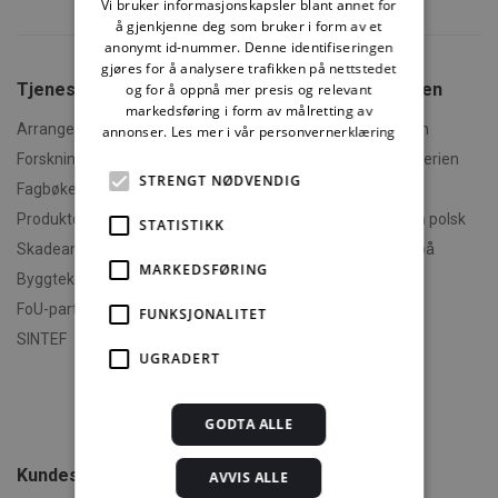
Vi bruker informasjonskapsler blant annet for
å gjenkjenne deg som bruker i form av et
anonymt id-nummer. Denne identifiseringen
gjøres for å analysere trafikken på nettstedet
Tjenester fra SINTEF
Om Byggforskserien
og for å oppnå mer presis og relevant
markedsføring i form av målretting av
Arrangementer og kurs
Hva er Byggforskserien
annonser.
Les mer i vår personvernerklæring
Forskningsrapporter
Finn fram i Byggforskserien
STRENGT NØDVENDIG
Fagbøker og nettkurs
Om Min side
Produktdokumentasjon
Polski - informasjon på polsk
STATISTIKK
Skadeanalyse
English - informasjon på
MARKEDSFØRING
engelsk
Byggteknisk spesialrådgivning
Om byggereglene
FoU-partner
FUNKSJONALITET
Humorforvaltning
SINTEF
UGRADERT
Klikk og finn
Filmer
Om TEK-sjekk
GODTA ALLE
Kundeservice
AVVIS ALLE