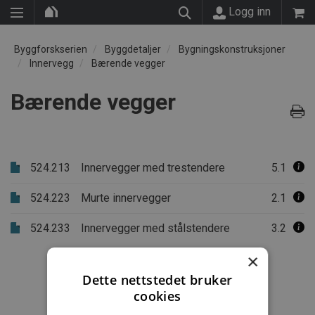
Logg inn
Byggforskserien
Byggdetaljer
Bygningskonstruksjoner
Innervegg
Bærende vegger
Bærende vegger
524.213
Innervegger med trestendere
5.1
524.223
Murte innervegger
2.1
524.233
Innervegger med stålstendere
3.2
×
Dette nettstedet bruker
cookies