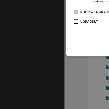
presis og re
STRENGT NØDVE
UGRADERT
Strengt nødvendige informas
ikke brukes riktig uten str
Fo
Navn
D
CookieScriptConsent
Co
by