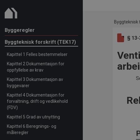
Byggteknisk f
Byggeregler
§ 13-
Byggteknisk forskrift (TEK17)
Vent
Kapittel 1 Felles bestemmelser
arbe
Kapittel 2 Dokumentasjon for
oppfyllelse av krav
S
Kapittel 3 Dokumentasjon av
byggevarer
Kapittel 4 Dokumentasjon for
Re
forvaltning, drift og vedlikehold
(FDV)
Kapittel 5 Grad av utnytting
Kapittel 6 Beregnings- og
P
måleregler