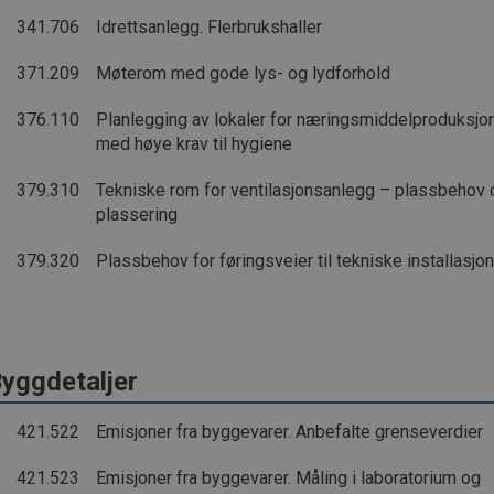
341.706
Idrettsanlegg. Flerbrukshaller
371.209
Møterom med gode lys- og lydforhold
376.110
Planlegging av lokaler for næringsmiddelproduksjo
med høye krav til hygiene
379.310
Tekniske rom for ventilasjonsanlegg – plassbehov 
plassering
379.320
Plassbehov for føringsveier til tekniske installasjo
yggdetaljer
421.522
Emisjoner fra byggevarer. Anbefalte grenseverdier
421.523
Emisjoner fra byggevarer. Måling i laboratorium og