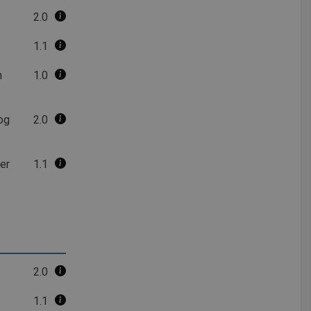
2.0
1.1
n
1.0
og
2.0
ner
1.1
2.0
1.1