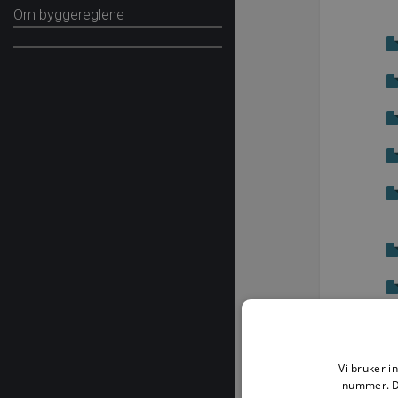
Om byggereglene
Vi bruker i
nummer. De