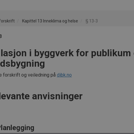
orskrift
Kapittel 13 Inneklima og helse
§ 13-3
3
ilasjon i byggverk for publikum
idsbygning
e forskrift og veiledning på
dibk.no
levante anvisninger
lanlegging