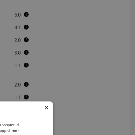
5.0
4.1
2.0
3.0
1.1
2.0
1.1
×
4.0
2.0
 anonymt id-
å oppnå mer