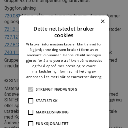
Gruppe 421.5 om temperatur og luftkvalitet
Byggforvaltning:
720.082
Mugg-, råte-, og fargeskadesopp. Angrepsformer
×
og bekjempelse
Dette nettstedet bruker
721.211
Skader i kryperom. Årsaker og utbedringsmetoder
cookies
727.121
Fukt i kjellere. Årsaker og utbedring
Vi bruker informasjonskapsler blant annet for
727.813
Vannskader i våtrom
å gjenkjenne deg som bruker i form av et
740.111
Kondens på kalde overflater. Årsaker og tiltak
anonymt id-nummer. Denne identifiseringen
Gruppe 700.1 om fukt- og vannskader og problemer med
gjøres for å analysere trafikken på nettstedet
inneklima
og for å oppnå mer presis og relevant
markedsføring i form av målretting av
annonser.
Les mer i vår personvernerklæring
© SINTEF
Materialet i dette dokumentet er omfattet av
STRENGT NØDVENDIG
åndsverklovens bestemmelser. Uten særskilt avtale med
SINTEF er enhver eksemplarfremstilling, tilgjengeliggjøring
STATISTIKK
eller spredning utover privat bruk bare tillatt i den
utstrekning det er hjemlet i lov eller tillatt gjennom avtale
MARKEDSFØRING
med Kopinor, interesseorgan for rettighetshavere til
åndsverk. Utnyttelse i strid med lov eller avtale kan
FUNKSJONALITET