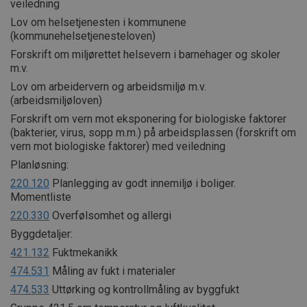
veiledning
Lov om helsetjenesten i kommunene
(kommunehelsetjenesteloven)
Forskrift om miljørettet helsevern i barnehager og skoler
m.v.
Lov om arbeidervern og arbeidsmiljø m.v.
(arbeidsmiljøloven)
Forskrift om vern mot eksponering for biologiske faktorer
(bakterier, virus, sopp m.m.) på arbeidsplassen (forskrift om
vern mot biologiske faktorer) med veiledning
Planløsning:
220.120
Planlegging av godt innemiljø i boliger.
Momentliste
220.330
Overfølsomhet og allergi
Byggdetaljer:
421.132
Fuktmekanikk
474.531
Måling av fukt i materialer
474.533
Uttørking og kontrollmåling av byggfukt