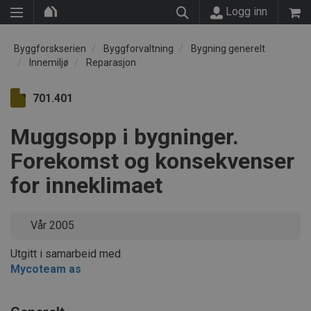
Logg inn
Byggforskserien
Byggforvaltning
Bygning generelt
Innemiljø
Reparasjon
701.401
Muggsopp i bygninger.
Forekomst og konsekvenser
for inneklimaet
Vår 2005
Utgitt i samarbeid med
Mycoteam as