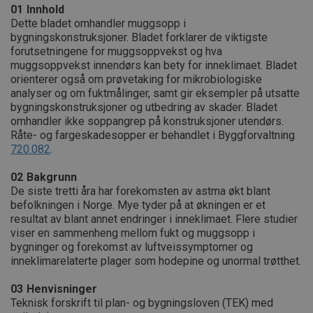
01
Innhold
Dette bladet omhandler muggsopp i
bygningskonstruksjoner. Bladet forklarer de viktigste
forutsetningene for muggsoppvekst og hva
muggsoppvekst innendørs kan bety for inneklimaet. Bladet
orienterer også om prøvetaking for mikrobiologiske
analyser og om fuktmålinger, samt gir eksempler på utsatte
bygningskonstruksjoner og utbedring av skader. Bladet
omhandler ikke soppangrep på konstruksjoner utendørs.
Råte- og fargeskadesopper er behandlet i Byggforvaltning
720.082
.
02
Bakgrunn
De siste tretti åra har forekomsten av astma økt blant
befolkningen i Norge. Mye tyder på at økningen er et
resultat av blant annet endringer i inneklimaet. Flere studier
viser en sammenheng mellom fukt og muggsopp i
bygninger og forekomst av luftveissymptomer og
inneklimarelaterte plager som hodepine og unormal trøtthet.
03
Henvisninger
Teknisk forskrift til plan- og bygningsloven (TEK) med