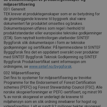
miljøsertifisering
031
Generelt
TEK krever at produktegenskaper som er av betydning for
de grunnleggende kravene til byggverk skal være
dokumentert før produktet omsettes og brukes.
Dokumentasjonen utføres som regel i henhold til
produktstandarder eller europeiske tekniske godkjenninger
(ETA). Som nøytralt kontrollorgan utarbeider SINTEF
Byggforsk slik dokumentasjon i form av tekniske
godkjenninger og sertifikater. På hjemmesidene til SINTEF
Bygggforsk fins det en oppdatert oversikt over produkter
med SINTEF Byggforsk Teknisk Godkjenning og SINTEF
Byggforsk Produktsertifikat samt informasjon om
ordningene, se
www.sintef.no/byggforsk
.
032
Miljøsertifisering
Det fins to systemer for miljøsertifisering av trevirke:
Programme for the Endorsement of Forest Certification
schemes (PEFC) og Forest Stewardship Council (FSC). Alle
norske skogeierforeninger er PEFC-sertifisert, og minst 99
% av norsk skogareal er underlagt de kravene til
miljøhensyn som en slik ordning innebærer for hogst og
videreforedling. I alt er rundt 9,2 millioner hektar skogareal