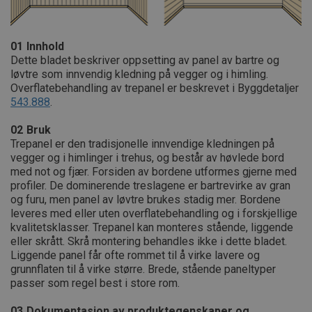
01
Innhold
Dette bladet beskriver oppsetting av panel av bartre og
løvtre som innvendig kledning på vegger og i himling.
Overflatebehandling av trepanel er beskrevet i Byggdetaljer
543.888
.
02
Bruk
Trepanel er den tradisjonelle innvendige kledningen på
vegger og i himlinger i trehus, og består av høvlede bord
med not og fjær. Forsiden av bordene utformes gjerne med
profiler. De dominerende treslagene er bartrevirke av gran
og furu, men panel av løvtre brukes stadig mer. Bordene
leveres med eller uten overflatebehandling og i forskjellige
kvalitetsklasser. Trepanel kan monteres stående, liggende
eller skrått. Skrå montering behandles ikke i dette bladet.
Liggende panel får ofte rommet til å virke lavere og
grunnflaten til å virke større. Brede, stående paneltyper
passer som regel best i store rom.
03
Dokumentasjon av produktegenskaper og