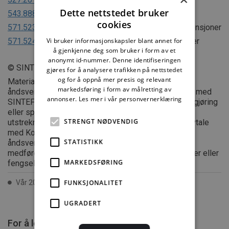
Dette nettstedet bruker
543.888
Overflatebehandling av innvendig treverk
cookies
571.523
Trelast av gran og furu. Egenskaper og dimensjoner
571.524
Trelast av løvtre. Egenskaper og dimensjoner
Vi bruker informasjonskapsler blant annet for
å gjenkjenne deg som bruker i form av et
anonymt id-nummer. Denne identifiseringen
© SINTEF
gjøres for å analysere trafikken på nettstedet
og for å oppnå mer presis og relevant
Materialet i dette dokumentet er omfattet av
markedsføring i form av målretting av
åndsverklovens bestemmelser. Uten særskilt avtale med
annonser.
Les mer i vår personvernerklæring
SINTEF er enhver eksemplarfremstilling, tilgjengeliggjøring
eller spredning utover privat bruk bare tillatt i den
STRENGT NØDVENDIG
utstrekning det er hjemlet i lov eller tillatt gjennom avtale
med Kopinor, interesseorgan for rettighetshavere til
STATISTIKK
åndsverk. Utnyttelse i strid med lov eller avtale kan
medføre erstatningsansvar, og kan straffes med bøter eller
MARKEDSFØRING
fengsel.
Vår 2007 ISSN 2387-6328
FUNKSJONALITET
UGRADERT
For å lese mer må du kjøpe tilgang.