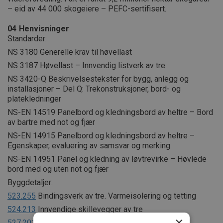
– eid av 44 000 skogeiere – PEFC-sertifisert.
04
Henvisninger
Standarder:
NS 3180 Generelle krav til høvellast
NS 3187 Høvellast – Innvendig listverk av tre
NS 3420-Q Beskrivelsestekster for bygg, anlegg og
installasjoner – Del Q: Trekonstruksjoner, bord- og
platekledninger
NS-EN 14519 Panelbord og kledningsbord av heltre – Bord
av bartre med not og fjær
NS-EN 14915 Panelbord og kledningsbord av heltre –
Egenskaper, evaluering av samsvar og merking
NS-EN 14951 Panel og kledning av løvtrevirke – Høvlede
bord med og uten not og fjær
Byggdetaljer:
523.255
Bindingsverk av tre. Varmeisolering og tetting
524.213
Innvendige skillevegger av tre
×
527.201
Badstuer i boliger