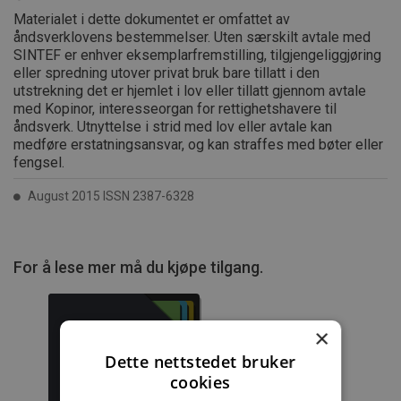
Materialet i dette dokumentet er omfattet av
åndsverklovens bestemmelser. Uten særskilt avtale med
SINTEF er enhver eksemplarfremstilling, tilgjengeliggjøring
eller spredning utover privat bruk bare tillatt i den
utstrekning det er hjemlet i lov eller tillatt gjennom avtale
med Kopinor, interesseorgan for rettighetshavere til
åndsverk. Utnyttelse i strid med lov eller avtale kan
medføre erstatningsansvar, og kan straffes med bøter eller
fengsel.
August 2015 ISSN 2387-6328
For å lese mer må du kjøpe tilgang.
×
Dette nettstedet bruker
Byggforskserien
Delserie
cookies
komplett
Byggdetaljer