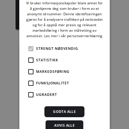
Vi bruker informasjonskapsler blant annet for
å gjenkjenne deg som bruker i form av et
1389,08 kr/mnd
729,92 kr/mnd
anonymt id-nummer. Denne identifiseringen
gjøres for å analysere trafikken på nettstedet
Kjøp
Kjøp
og for å oppnå mer presis og relevant
markedsføring i form av målretting av
annonser.
Les mer i vår personvernerklæring
STRENGT NØDVENDIG
Enkeltanvisning
STATISTIKK
kr 280,00 for 12
mnd.
MARKEDSFØRING
Kjøp
FUNKSJONALITET
UGRADERT
Alle abonnement faktureres 12 måneder forskuddsvis.
Se alle priser her
GODTA ALLE
Andre abonnement
AVVIS ALLE