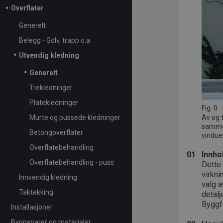
Overflater
Generelt
Belegg - Golv, trapp o.a.
Utvendig kledning
Generelt
Trekledninger
Platekledninger
Fig. 0
Murte og pussede kledninger
Av og 
samme 
Betongoverflater
vindue
Overflatebehandling
01
Innho
Overflatebehandling - puss
Dette 
virkni
Innvendig kledning
valg a
Taktekking
detalj
Byggf
Installasjoner
Byggevarer og materialer