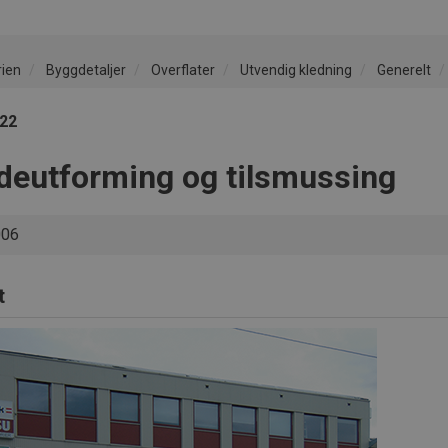
rien
Byggdetaljer
Overflater
Utvendig kledning
Generelt
022
deutforming og tilsmussing
006
t