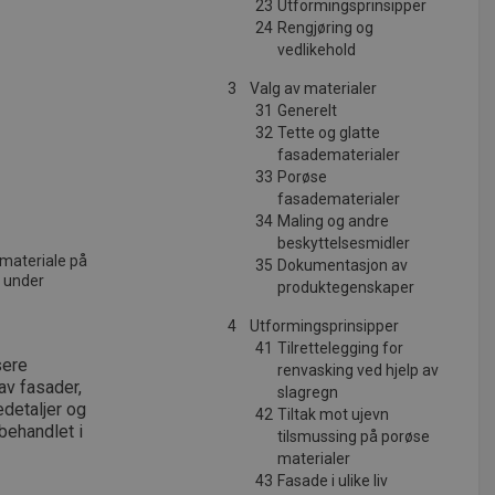
23
Utformingsprinsipper
24
Rengjøring og
vedlikehold
3
Valg av materialer
31
Generelt
32
Tette og glatte
fasadematerialer
33
Porøse
fasadematerialer
34
Maling og andre
beskyttelsesmidler
 materiale på
35
Dokumentasjon av
e under
produktegenskaper
4
Utformingsprinsipper
41
Tilrettelegging for
sere
renvasking ved hjelp av
av fasader,
slagregn
edetaljer og
42
Tiltak mot ujevn
 behandlet i
tilsmussing på porøse
materialer
43
Fasade i ulike liv