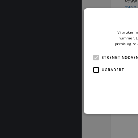
742.2
742.2
742.2
Vi bruker i
742.2
nummer. De
742.8
presis og re
STRENGT NØDVE
© SI
Mater
UGRADERT
særski
eller 
eller 
åndsve
kan st
Vår 
Strengt nødvendige informas