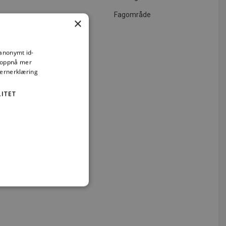
Fagområde
×
 anonymt id-
å oppnå mer
vernerklæring
ITET
elser. Uten
iggjøring
emlet i lov
vere til
gsansvar, og
t
ministrasjon. Nettstedet kan