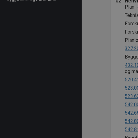
02
Henvi
Plan-
Teknis
Forsk
Forskr
Planlø
327.2
Byggde
432.1
og ma
520.4
523.0
523.6
542.0
542.6
542.8
542.8
Byggfo