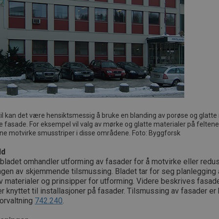
til kan det være hensiktsmessig å bruke en blanding av porøse og glatte
fasade. For eksempel vil valg av mørke og glatte materialer på felten
ne motvirke smusstriper i disse områdene. Foto: Byggforsk
ld
bladet omhandler utforming av fasader for å motvirke eller redu
ngen av skjemmende tilsmussing. Bladet tar for seg planlegging 
v materialer og prinsipper for utforming. Videre beskrives fasad
er knyttet til installasjoner på fasader. Tilsmussing av fasader er
orvaltning
742.240
.