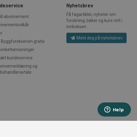
en.
deservice
Nyhetsbrev
pen source-
Få fagartikler, nyheter om
ere med å spore besøkendes
ill abonnement
pe informasjonskapsel, hvor
forskning, bøker og kurs rett i
IL-E9CBnSuBTJwz6j6eVP7pifIo4Q3Af28HxEJIYr3sN6W_2H51dRGEX-Y1Sb-KHS8Gx7eMR
kstaver, som antas å være
nnementsvilkår
innboksen.
slen.
er
pen source-
Meld deg på nyhetsbrev
ere med å spore besøkendes
 Byggforskserien gratis
TZcitI4-QNMUOeRe4xGwRo_Vdbm8ribydriIci59mzih7CsH7MfQGOoLzlQCcRMAHa4_Ga2
pe informasjonskapsel, hvor
 enkeltanvisninger
staver, som antas å være en
en.
akt kundeservice
pen source-
onvernerklæring og
7GckuqfSZDEsUM5rmB9eDSSfko2OrU4OZU_2OquKzRYdohHjwKnbmReppxtskksJZYV0ghS
ere med å spore besøkendes
pe informasjonskapsel, hvor
behandleravtale
QxfAVWP47NK5RFmSzhylqEvTmCJSfhM_bK4iKjGSbNK2EofFdz81huiTOS-HOSelbPLV_BFql
kstaver, som antas å være
slen.
JEjMuQ9NpZwA8kHBrHOhMmbwikwVXdPhmkUILhgWSqkdGxMxzaSyGrO1dbG6tgH-Veo6
plication Insights-
asjon for apper som er
kie for øktidentifikator.
fpbDObB5aBHqksJDJruOsoU5k-P4KeVDb8QzH-UzmFe2HdGcsu3Uut5x2oN20qcKECpgUR
pen source-
ere med å spore besøkendes
pe informasjonskapsel, hvor
staver, som antas å være en
en.
IargnnlWMsoCZGEdYfMMlnc0x-AsaynLZxba9ieH9_ofwJcWd3wFShUGX1dfQQsa-tqpk1Z
plication Insights-