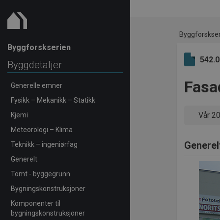
Byggforskse
Byggforskserien
542.
Byggdetaljer
Fasa
Generelle emner
Fysikk – Mekanikk – Statikk
Vår 2
Kjemi
Meteorologi – Klima
Generel
Teknikk – ingeniørfag
Generelt
Tomt - byggegrunn
Bygningskonstruksjoner
Komponenter til
bygningskonstruksjoner