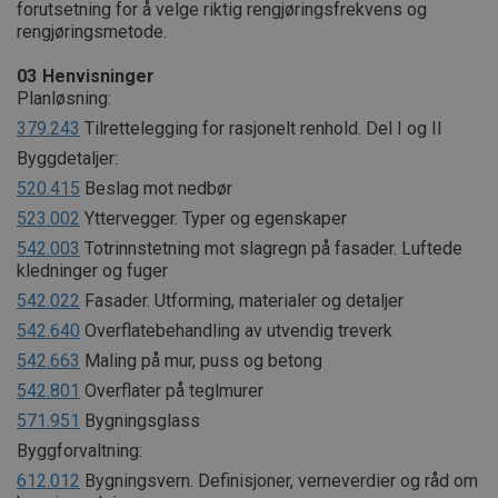
forutsetning for å velge riktig rengjøringsfrekvens og
rengjøringsmetode.
03
Henvisninger
Planløsning:
379.243
Tilrettelegging for rasjonelt renhold. Del I og II
Byggdetaljer:
520.415
Beslag mot nedbør
523.002
Yttervegger. Typer og egenskaper
542.003
Totrinnstetning mot slagregn på fasader. Luftede
kledninger og fuger
542.022
Fasader. Utforming, materialer og detaljer
542.640
Overflatebehandling av utvendig treverk
542.663
Maling på mur, puss og betong
542.801
Overflater på teglmurer
571.951
Bygningsglass
Byggforvaltning:
612.012
Bygningsvern. Definisjoner, verneverdier og råd om