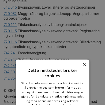
bygningspleie
612.015
Bygningsvern. Lover, aktører og støtteordninger
720.082
Mugg-, råte- og fargeskadesopp. Angreps-former
og bekjempelse
720.111
Tilstandsanalyse av betongkonstruksjoner
720.115
Tilstandsanalyse av utvendig treverk. Registrering
og vurdering
720.116
Tilstandsanalyse av utvendig treverk. Billedkatalog,
symptomliste og typiske skadesteder
742.241
Fasaderengjøring
742.243
Graffiti. Fjerning og forebygging
×
742.245
Fjerning av maling fra fasader
Dette nettstedet bruker
742.301
Vedlikehold av utvendig trepanel
cookies
742.864
Skader på puss. Årsaker og utbedring
Vi bruker informasjonskapsler blant annet for
å gjenkjenne deg som bruker i form av et
© SINTEF
anonymt id-nummer. Denne identifiseringen
gjøres for å analysere trafikken på nettstedet
Materialet i dette dokumentet er omfattet av
og for å oppnå mer presis og relevant
åndsverklovens bestemmelser. Uten særskilt avtale med