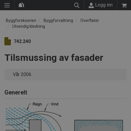
Logg inn
Byggforskserien
Byggforvaltning
Overflater
Utvendig kledning
742.240
Tilsmussing av fasader
Vår 2006
Generelt