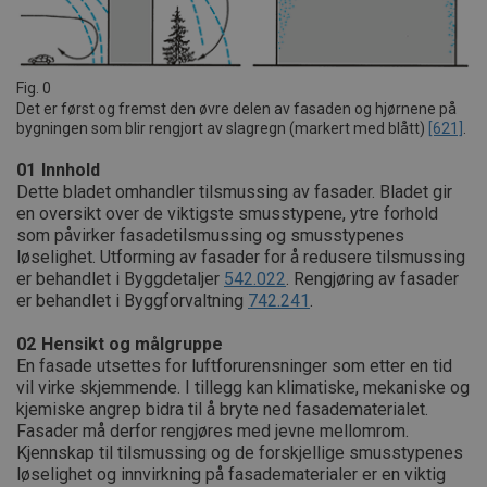
Fig. 0
Det er først og fremst den øvre delen av fasaden og hjørnene på
bygningen som blir rengjort av slagregn (markert med blått)
[621]
.
01
Innhold
Dette bladet omhandler tilsmussing av fasader. Bladet gir
en oversikt over de viktigste smusstypene, ytre forhold
som påvirker fasadetilsmussing og smusstypenes
løselighet. Utforming av fasader for å redusere tilsmussing
er behandlet i Byggdetaljer
542.022
. Rengjøring av fasader
er behandlet i Byggforvaltning
742.241
.
02
Hensikt og målgruppe
En fasade utsettes for luftforurensninger som etter en tid
vil virke skjemmende. I tillegg kan klimatiske, mekaniske og
kjemiske angrep bidra til å bryte ned fasadematerialet.
Fasader må derfor rengjøres med jevne mellomrom.
Kjennskap til tilsmussing og de forskjellige smusstypenes
løselighet og innvirkning på fasadematerialer er en viktig