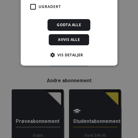
Enkeltanvisning
UGRADERT
kr 280,00 for 12
mnd.
GODTA ALLE
Kjøp
AVVIS ALLE
Alle abonnement faktureres 12 måneder forskuddsvis.
VIS DETALJER
Se alle priser her
Strengt nødvendig
Statistikk
Andre abonnement
Markedsføring
Funksjonalitet
Ugradert
Strengt nødvendige informasjonskapsler tillater
kjernefunksjoner på nettstedet, som
brukerinnlogging og kontoadministrasjon.
Prøveabonnement
Studentabonnement
Nettstedet kan ikke brukes riktig uten strengt
nødvendige informasjonskapsler.
Forsørger /
Gratis
fra kr 349,00