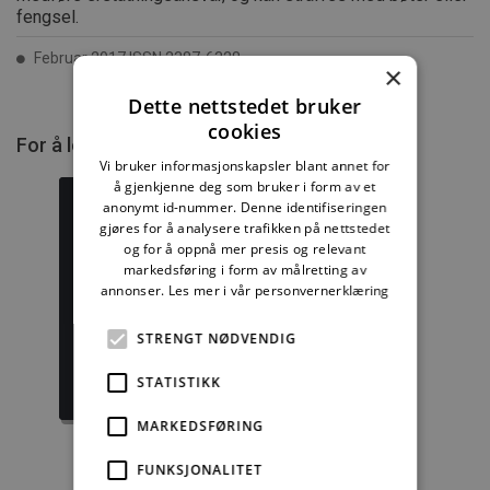
fengsel.
Februar 2017 ISSN 2387-6328
×
Dette nettstedet bruker
cookies
For å lese mer må du kjøpe tilgang.
Vi bruker informasjonskapsler blant annet for
å gjenkjenne deg som bruker i form av et
anonymt id-nummer. Denne identifiseringen
gjøres for å analysere trafikken på nettstedet
og for å oppnå mer presis og relevant
markedsføring i form av målretting av
Byggforskserien
Delserie
komplett
Byggforvaltning
annonser.
Les mer i vår personvernerklæring
STRENGT NØDVENDIG
1389,08 kr/mnd
332,50 kr/mnd
STATISTIKK
Kjøp
Kjøp
MARKEDSFØRING
FUNKSJONALITET