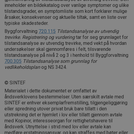
inneholder en bildekatalog over vanlige symptomer og ulike
tilstandsgrader, en symptomliste som kort forklarer mulige
årsaker, konsekvenser og aktuelle tiltak, samt en liste over
typiske skadesteder.
Byggforvaltning
720.115
Tilstandsanalyse av utvendig
trevirke. Registrering og vurdering
tar for seg grunnlaget for
tilstandsanalyse av utvendig trevirke, med vekt på hvordan
undersøkelser skal gjennomføres i felt, tilsvarende
tilstandsanalyse på nivå 2 og 3 i henhold til Byggforvaltning
700.305
Tilstandsanalyse som grunnlag for
vedlikeholdsplan
og NS 3424.
© SINTEF
Materialet i dette dokumentet er omfattet av
åndsverklovens bestemmelser. Uten særskilt avtale med
SINTEF er enhver eksemplarfremstilling, tilgjengeliggjøring
eller spredning utover privat bruk bare tillatt i den
utstrekning det er hjemlet i lov eller tillatt gjennom avtale
med Kopinor, interesseorgan for rettighetshavere til
åndsverk. Utnyttelse i strid med lov eller avtale kan
medføre erstatningsansvar, og kan straffes med bøter eller