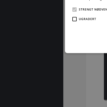
kan st
STRENGT NØDVE
Vår 
UGRADERT
For å les
Strengt nødvendige informas
ikke brukes riktig uten str
Fo
Navn
D
CookieScriptConsent
Co
by
subApp-production
.b