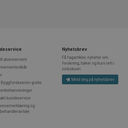
ere med å spore besøkendes
pe informasjonskapsel, hvor
me hvilke annonser som
staver, som antas å være en
ser på nettstedet.
en.
_l_nc7LIbCTKq_HSyJaEVfJEKjmPacnjsi_4Fh7V1hxyAG3xeVZtW0ac53Ee9npNjIE0xAEx
pen source-
8pcqwkuX8Uv0--CREs5N8mRLA9KIWfxfG2XL0JZDp2R6HBavhBHr1q3mSreo1NVBzNhxC
ere med å spore besøkendes
pe informasjonskapsel, hvor
gf-3iwRkJXB1OE8yi-WCi3zemOg_kkld0udA9ZmBvpV-kZoWEflmpc-aoZ0tMmRizhE21y
kstaver, som antas å være
slen.
zkJ-PVHXWOgteqd3aspwvqAebZBL0VS2EzsTmFgaXpTy0427Tu2lIP9HvygDRCP62ZdKXi
pen source-
deservice
Nyhetsbrev
S7ChH81m9kyuU4VML9K0vr8G7vvMChjgZGwZ6oyBTgN3-BtNJ67rEN1OvKI640kOp23NG
ere med å spore besøkendes
pe informasjonskapsel, hvor
Få fagartikler, nyheter om
ill abonnement
kstaver, som antas å være
forskning, bøker og kurs rett i
slen.
nnementsvilkår
innboksen.
pen source-
er
ere med å spore besøkendes
Meld deg på nyhetsbrev
pe informasjonskapsel, hvor
 Byggforskserien gratis
staver, som antas å være en
en.
 enkeltanvisninger
pen source-
akt kundeservice
ere med å spore besøkendes
pe informasjonskapsel, hvor
onvernerklæring og
IL-E9CBnSuBTJwz6j6eVP7pifIo4Q3Af28HxEJIYr3sN6W_2H51dRGEX-Y1Sb-KHS8Gx7eMR
kstaver, som antas å være
behandleravtale
slen.
pen source-
ere med å spore besøkendes
TZcitI4-QNMUOeRe4xGwRo_Vdbm8ribydriIci59mzih7CsH7MfQGOoLzlQCcRMAHa4_Ga2