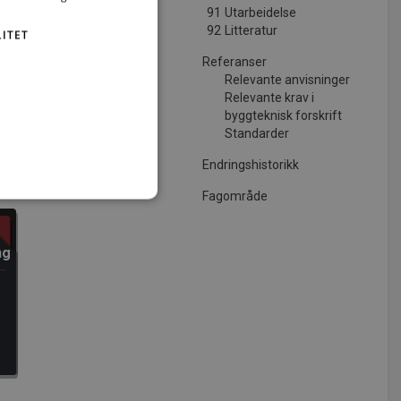
91
Utarbeidelse
92
Litteratur
ITET
Referanser
Relevante anvisninger
Relevante krav i
byggteknisk forskrift
Standarder
Endringshistorikk
Fagområde
t
ng
ministrasjon. Nettstedet kan
tjenesten for å huske
 nødvendig at Cookie-