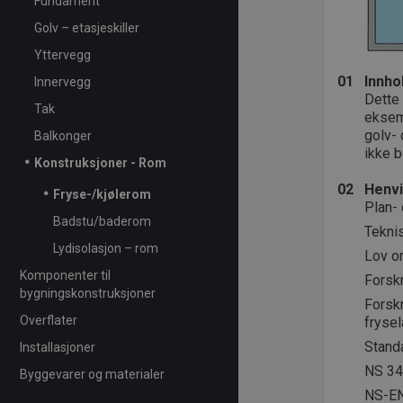
Fundament
Golv – etasjeskiller
Yttervegg
01
Innho
Innervegg
Dette 
Tak
eksem
golv- 
Balkonger
ikke b
Konstruksjoner - Rom
02
Henvi
Fryse-/kjølerom
Plan-
Badstu/baderom
Teknis
Lydisolasjon – rom
Lov o
Komponenter til
Forsk
bygningskonstruksjoner
Forskr
Overflater
frysel
Stand
Installasjoner
NS 342
Byggevarer og materialer
NS-EN