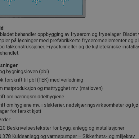
ld
bladet behandler oppbygging av fryserom og fryselager. Bladet 
pler på løsninger med prefabrikkerte fryseromselementer og 
og takkonstruksjoner. Frysetunneller og de kjøletekniske installa
ehandlet.
sninger
 og bygningsloven (pbl)
k forskrift til pbl (TEK) med veiledning
m matproduksjon og mattrygghet mv. (matloven)
rift om næringsmiddelhygiene
ift om hygiene mv. i slakterier, nedskjæringsvirksomheter og kjø
ager for ferskt kjøtt
arder:
0 Beskrivelsestekster for bygg, anlegg og installasjoner
 378 Kuldeanlegg og varmepumper – Sikkerhets- og miljøkrav