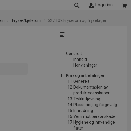
Logg inn
Rom
Fryse-/kjølerom
527.102 Fryserom og fryselager
Generelt
Innhold
Henvisninger
1
Krav og anbefalinger
11
Generelt
12
Dokumentasjon av
produktegenskaper
13
Trykkutjevning
14
Plassering og fargevalg
15
Innredning
16
Vern mot personskader
17
Hygiene og innvendige
flater