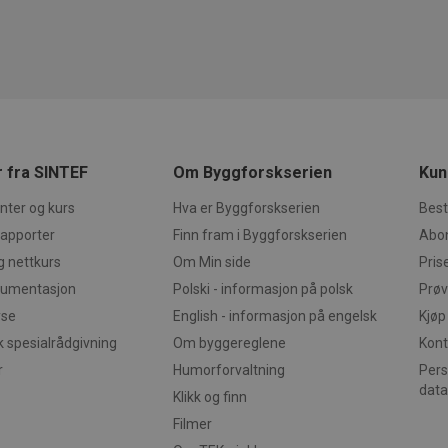
yggforsk.no
webanalyseplattform. Den brukes til å hjelpe nettstedsei
.kBEsI0P-AubK-MwhmGkfQtCSXiprhV59jplnsqI4dGE
atferd og måle ytelse på nettstedet. Det er en mønster-ty
1 dag
Denne informasjonskapselen brukes av Bing for å bestem
crosoft
prefikset _pk_id blir fulgt av en kort serie med tall og bok
skal vises som kan være relevante for sluttbrukeren som le
rporation
referansekode for domenet som setter informasjonskapsl
ect.Nonce.CfDJ8PCZ1CMCZVtPjBb7iS0qFQfzz26S2Lo2mqUn8NhkBsPWy8JvffMEkZ08OT
yggforsk.no
ggforsk.no
30
Dette informasjonskapselnavnet er assosiert med Piwik o
nect.Nonce.CfDJ8PCZ1CMCZVtPjBb7iS0qFQe6ZGCAHu_nHyONrFoIyFkmmRn2hT63Bw
minutter
webanalyseplattform. Den brukes til å hjelpe nettstedsei
atferd og måle ytelse på nettstedet. Det er en mønster-ty
nect.Nonce.CfDJ8PCZ1CMCZVtPjBb7iS0qFQeEKLH_G4ojruAHyVoOk7rHzaLKLYsrLGqe
prefikset _pk_ses blir fulgt av en kort serie med tall og bo
en referansekode for domenet som setter informasjonskap
nect.Nonce.CfDJ8PCZ1CMCZVtPjBb7iS0qFQfMliuncuMnlWQRqqx2jbCrYRBjL0PlZBrh
ggforsk.no
30
Dette informasjonskapselnavnet er assosiert med Piwik o
 fra SINTEF
Om Byggforskserien
Kun
nect.Nonce.CfDJ8PCZ1CMCZVtPjBb7iS0qFQcGDyWQQDkToB3Txj-Ds9UsHbB2hX305r1
minutter
webanalyseplattform. Den brukes til å hjelpe nettstedsei
atferd og måle ytelse på nettstedet. Det er en mønster-ty
n.IOW4qB_8TFdnNLNmTG4K46Rg92THA5Drfc_TmaEvEdg
ter og kurs
Hva er Byggforskserien
Best
prefikset _pk_ses blir fulgt av en kort serie med tall og bo
en referansekode for domenet som setter informasjonskap
rapporter
Finn fram i Byggforskserien
Abo
.uiFVmaR-qi8eO58jMoUXJETk4icFjRoiFiNVV_8iSKw
ggforsk.no
1 år
Dette informasjonskapselnavnet er assosiert med Piwik o
g nettkurs
Om Min side
Pris
webanalyseplattform. Den brukes til å hjelpe nettstedsei
atferd og måle ytelse på nettstedet. Det er en mønster-ty
.SQ6NFqeEtAvrZeP1S7cTH3XoV4_l8zdrhtwXrEcyvKQ
kumentasjon
Polski - informasjon på polsk
Prøv
prefikset _pk_id blir fulgt av en kort serie med tall og bok
referansekode for domenet som setter informasjonskapsl
yse
English - informasjon på engelsk
Kjøp
n.IXrQQUVgu7j3bZYFLrZ88-RYp7BGZeU9X6qqN5BuA3k
ggforsk.no
30
Dette informasjonskapselnavnet er assosiert med Piwik o
 spesialrådgivning
Om byggereglene
Kont
minutter
webanalyseplattform. Den brukes til å hjelpe nettstedsei
atferd og måle ytelse på nettstedet. Det er en mønster-ty
r
Humorforvaltning
Pers
ect.Nonce.CfDJ8PCZ1CMCZVtPjBb7iS0qFQeMTqTfDAZL98D-3B8G8XhlyTf3kjSTP9yax8
prefikset _pk_ses blir fulgt av en kort serie med tall og bo
data
en referansekode for domenet som setter informasjonskap
Klikk og finn
n.xrXTR-k7FeoytEq2vfjfOsDwk2UwVpcnGWqLYddW4TI
ggforsk.no
1 år
Dette informasjonskapselnavnet er assosiert med Piwik o
Filmer
webanalyseplattform. Den brukes til å hjelpe nettstedsei
nect.Nonce.CfDJ8PCZ1CMCZVtPjBb7iS0qFQdwBKhA93TUocncyVtWAeELLgBcp9GRu1Iu