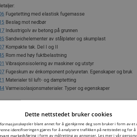
taljer:
06
Fugetetting med elastisk fugemasse
15
Beslag mot nedbør
17
Industrigolv av betong på grunnen
85
Sandwichelementer av stålplater og skumplast
07
Kompakte tak. Del I og II
45
Rom med høy fuktbelastning
01
Vibrasjonsisolering av maskiner og utstyr
07
Fugeskum av énkomponent polyuretan. Egenskaper og bruk
21
Materialer til luft- og damptetting
44
Varmeisolasjonsmaterialer. Typer og egenskaper
NTEF
ialet i dette dokumentet er omfattet av åndsverklovens bestemm
Dette nettstedet bruker cookies
lt avtale med SINTEF er enhver eksemplarfremstilling, tilgjengel
nformasjonskapsler blant annet for å gjenkjenne deg som bruker i form av et
spredning utover privat bruk bare tillatt i den utstrekning det er hj
nne identifiseringen gjøres for å analysere trafikken på nettstedet og for 
tillatt gjennom avtale med Kopinor, interesseorgan for rettighetsha
levant markedsføring i form av målretting av annonser.
Les mer i vår person
rk. Utnyttelse i strid med lov eller avtale kan medføre erstatnin