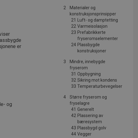
2
Materialer og
konstruksjonsprinsipper
21
Luft- og damptetting
22
Varmeisolasjon
23
Prefabrikkerte
viser
fryseromselementer
plassbygde
24
Plassbygde
sjonene er
konstruksjoner
3
Mindre, innebygde
fryserom
31
Oppbygning
32
Sikring mot kondens
33
Temperaturbevegelser
4
Større fryserom og
fryselagre
le- og
41
Generelt
42
Plassering av
bæresystem
43
Plassbygd golv
44
Vegger