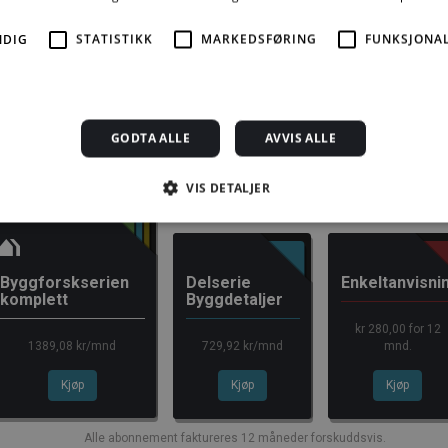
raffes med bøter eller fengsel.
NDIG
STATISTIKK
MARKEDSFØRING
FUNKSJONAL
2004 ISSN 2387-6328
GODTA ALLE
AVVIS ALLE
e mer må du kjøpe tilgang.
VIS DETALJER
Strengt nødvendig
Statistikk
Markedsføring
Funksjonalitet
Ugrader
Byggforskserien
Delserie
Enkeltanvisni
komplett
Byggdetaljer
jonskapsler tillater kjernefunksjoner på nettstedet, som brukerinnlogging og kontoad
engt nødvendige informasjonskapsler.
kr 280,00 for 12
rsørger /
1389,08 kr/mnd
729,92 kr/mnd
mnd.
Utløpsdato
Beskrivelse
omene
Kjøp
Kjøp
Kjøp
1 måned
Denne informasjonskapselen brukes av Cookie-Script.com-
okieScript
innstillingene for besøkendes informasjonskapsel. Det er
ggforsk.no
Script.com cookie-banner fungerer som det skal.
Alle abonnement faktureres 12 måneder forskuddsvis.
yggforsk.no
3 dager