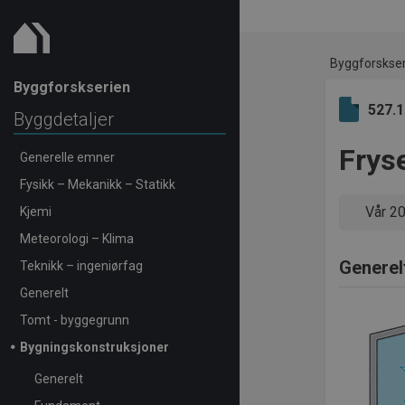
Byggforskse
Byggforskserien
527.
Byggdetaljer
Frys
Generelle emner
Fysikk – Mekanikk – Statikk
Vår 2
Kjemi
Meteorologi – Klima
Generel
Teknikk – ingeniørfag
Generelt
Tomt - byggegrunn
Bygningskonstruksjoner
Generelt