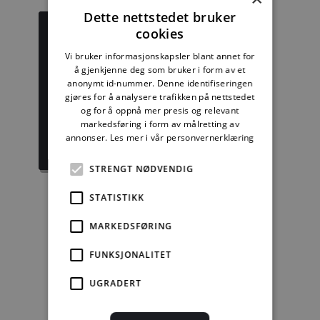
Dette nettstedet bruker
cookies
Vi bruker informasjonskapsler blant annet for
å gjenkjenne deg som bruker i form av et
Byggforskserien
Delserie
anonymt id-nummer. Denne identifiseringen
komplett
Byggdetaljer
gjøres for å analysere trafikken på nettstedet
og for å oppnå mer presis og relevant
1389,08 kr/mnd
729,92 kr/mnd
markedsføring i form av målretting av
annonser.
Les mer i vår personvernerklæring
Kjøp
Kjøp
STRENGT NØDVENDIG
STATISTIKK
Enkeltanvisning
MARKEDSFØRING
FUNKSJONALITET
kr 280,00 for 12
mnd.
UGRADERT
Kjøp