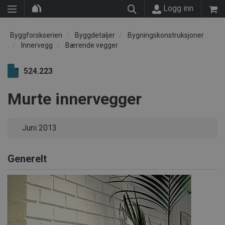
Logg inn
Byggforskserien
Byggdetaljer
Bygningskonstruksjoner
Innervegg
Bærende vegger
524.223
Murte innervegger
Juni 2013
Generelt