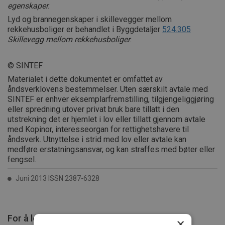
egenskaper.
Lyd og brannegenskaper i skillevegger mellom
rekkehusboliger er behandlet i Byggdetaljer
524.305
Skillevegg mellom rekkehusboliger
.
© SINTEF
Materialet i dette dokumentet er omfattet av
åndsverklovens bestemmelser. Uten særskilt avtale med
SINTEF er enhver eksemplarfremstilling, tilgjengeliggjøring
eller spredning utover privat bruk bare tillatt i den
utstrekning det er hjemlet i lov eller tillatt gjennom avtale
med Kopinor, interesseorgan for rettighetshavere til
åndsverk. Utnyttelse i strid med lov eller avtale kan
medføre erstatningsansvar, og kan straffes med bøter eller
fengsel.
Juni 2013 ISSN 2387-6328
For å lese mer må du kjøpe tilgang.
×