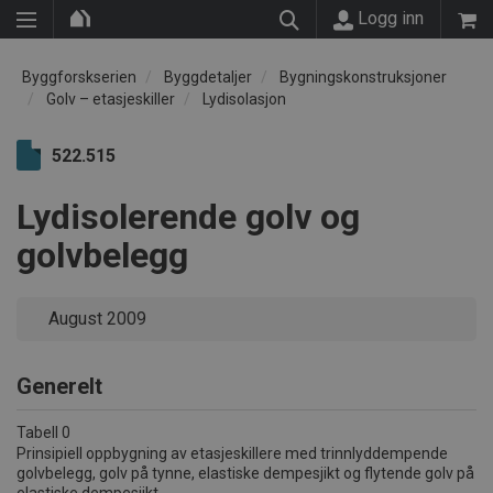
Logg inn
Byggforskserien
Byggdetaljer
Bygningskonstruksjoner
Golv – etasjeskiller
Lydisolasjon
522.515
Lydisolerende golv og
golvbelegg
August 2009
Generelt
Tabell 0
Prinsipiell oppbygning av etasjeskillere med trinnlyddempende
golvbelegg, golv på tynne, elastiske dempesjikt og flytende golv på