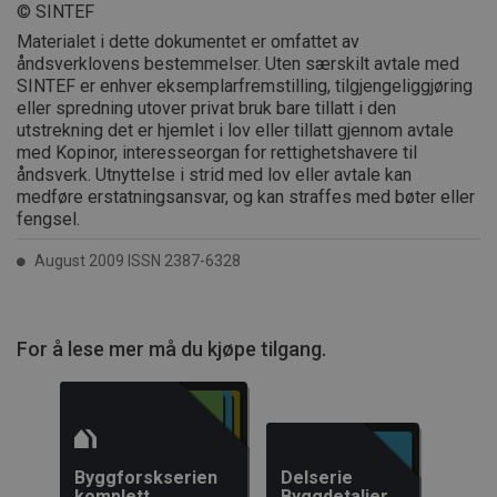
informasjo
© SINTEF
Det er nød
Cookie-Scr
Materialet i dette dokumentet er omfattet av
cookie-ba
åndsverklovens bestemmelser. Uten særskilt avtale med
fungerer s
skal.
SINTEF er enhver eksemplarfremstilling, tilgjengeliggjøring
eller spredning utover privat bruk bare tillatt i den
subApp-production
.byggforsk.no
3 dager
utstrekning det er hjemlet i lov eller tillatt gjennom avtale
med Kopinor, interesseorgan for rettighetshavere til
åndsverk. Utnyttelse i strid med lov eller avtale kan
medføre erstatningsansvar, og kan straffes med bøter eller
Forsørger
fengsel.
Navn
Utløpsdato
Beskrivelse
Navn
/ Domene
Forsørger /
Navn
Utløpsdato
Beskrivelse
Domene
August 2009 ISSN 2387-6328
MSPTC
.AspNetCore.Correlation.6GWZ6nfdHiLkrzFXRDJh1QFO7mj609
1 år
Denne
Microsoft
Forsørger /
Navn
Utløpsdato
Beskrivelse
informasjonskapselen
.bing.com
_pk_id.14.ff4c
www.byggforsk.no
1 år
Dette
Domene
brukes til å spore
informasjo
brukeren engasjement
.AspNetCore.OpenIdConnect.Nonce.CfDJ8PCZ1CMCZVtPjBb7iS0
er assosier
_gcl_au
3 måneder
Denne
Google LLC
og interaksjon med
open sourc
informasjo
.byggforsk.no
nettstedet for å forbedre
.AspNetCore.Correlation.zm5oSZzPSi0gPkrk6ypaL4iNWiHp1PG_
webanalyse
For å lese mer må du kjøpe tilgang.
er satt av 
kundeopplevelsen og
brukes til å
og utfører
nettsidefunksjonaliteten.
nettstedse
informasj
Det kan samle inn
spore besø
.AspNetCore.Correlation.s6lpftcmb6nCT8ucRQzifC0n5pJQWSEAT
hvordan
informasjon om hvordan
og måle yte
sluttbruke
brukerne navigerer og
nettstedet.
nettstedet 
bruker nettstedet, bidrar
mønster-ty
.AspNetCore.Correlation._UTS4bWlaaV31oQHe_v_raATlWIEtFPK
annonseri
til å identifisere
informasjo
sluttbruke
preferanser og forbedre
prefikset _p
sett før ha
Byggforskserien
Delserie
leveringen av tjenester.
av en kort 
.AspNetCore.Correlation.dEA_bPGk00GP0Vma9wFtvRMzF6ux6M3
nevnte nett
komplett
Byggdetaljer