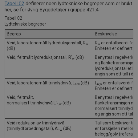
Tabell 02
definerer noen lydtekniske begreper som er brukt
her, se for øvrig Byggdetaljer i gruppe 421.4.
Tabell 02
Lydtekniske begreper
Begrep
Beskrivelse
Veid, laboratoriemålt lydreduksjonstall, R
R
er entallsverdi for 
w
w
(dB)
Enheten er definert i N
Veid, feltmålt lydreduksjonstall, R'
(dB)
Benyttes i regelverket 
w
og flanketransmisjon 
lydreduksjonstallet R'
angis som ett tall i dB.
Veid, laboratoriemålt trinnlydnivå, L
(dB)
L
er entallsverdi for
n,w
n,w
Enheten er definert i N
Veid, feltmålt,
Benyttes i regelverk i 
normalisert trinnlydnivå L'
(dB)
flanketransmisjon mell
n,w
normalisert trinnlydniv
og angis som ett tall i 
Veid reduksjon av trinnlydnivå
Tall som beskriver tri
(trinnlydforbedringstall), ΔL
(dB)
er forskjellen mellom 
w
belegg/golv (referanse