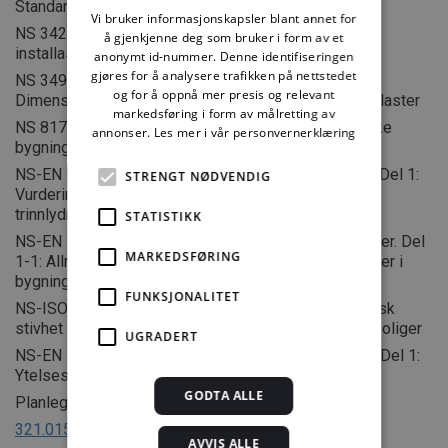
Standarder:
Vi bruker informasjonskapsler blant annet for
NS 3420-1 Beskrivelsestekster for bygg, anlegg og
å gjenkjenne deg som bruker i form av et
installasjoner – Del 1: Fellesbestemmelser
anonymt id-nummer. Denne identifiseringen
gjøres for å analysere trafikken på nettstedet
NS 3491-1 Prosjektering av konstruksjoner –
og for å oppnå mer presis og relevant
Dimensjonerende laster – Del 1: Egenlaster og nyttelaster
markedsføring i form av målretting av
NS 8175 Lydforhold i bygninger – Lydklasser for ulike
annonser.
Les mer i vår personvernerklæring
bygningstyper
NS-EN ISO 717 Akustikk – Lydforhold i bygninger – Del 1:
STRENGT NØDVENDIG
Vurdering av luftlydisolasjon, Del 2: Vurdering av
trinnlydnivå
STATISTIKK
NS-EN 1991-1-1 Eurocode 1: Laster på konstruksjoner. Del
MARKEDSFØRING
1-1: Allmenne laster – Tetthet, egenvekt og nyttelaster i
bygninger
FUNKSJONALITET
NS-ISO 9052-1 Akustikk – Bestemmelse av dynamisk
stivhet – Del 1: Elastisk bærelag for flytende gulv i boliger
UGRADERT
NS-EN 13810-1 Trebaserte plater – Flytende gulv – Del 1:
Ytelsesspesifikasjoner og krav
GODTA ALLE
Planlegging:
321.015
Planlegging av gode lydforhold i bygninger
AVVIS ALLE