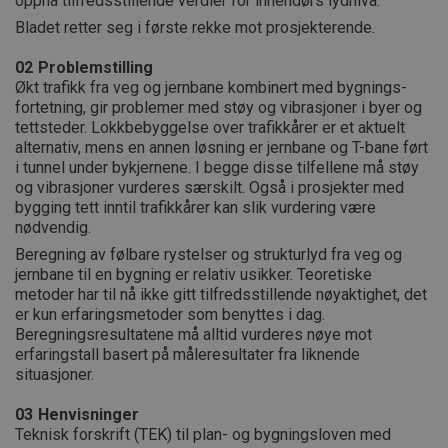
oppnå tilfredsstillende verdier for innendørs lydnivå.
Bladet retter seg i første rekke mot prosjekterende.
02
Problemstilling
Økt trafikk fra veg og jernbane kombinert med bygnings-
fortetning, gir problemer med støy og vibrasjoner i byer og
tettsteder. Lokkbebyggelse over trafikkårer er et aktuelt
alternativ, mens en annen løsning er jernbane og T-bane ført
i tunnel under bykjernene. I begge disse tilfellene må støy
og vibrasjoner vurderes særskilt. Også i prosjekter med
bygging tett inntil trafikkårer kan slik vurdering være
nødvendig.
Beregning av følbare rystelser og strukturlyd fra veg og
jernbane til en bygning er relativ usikker. Teoretiske
metoder har til nå ikke gitt tilfredsstillende nøyaktighet, det
er kun erfaringsmetoder som benyttes i dag.
Beregningsresultatene må alltid vurderes nøye mot
erfaringstall basert på måleresultater fra liknende
situasjoner.
03
Henvisninger
Teknisk forskrift (TEK) til plan- og bygningsloven med