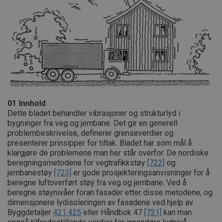
01
Innhold
Dette bladet behandler vibrasjoner og strukturlyd i
bygninger fra veg og jernbane. Det gir en generell
problembeskrivelse, definerer grenseverdier og
presenterer prinsipper for tiltak. Bladet har som mål å
klargjøre de problemene man her står overfor. De nordiske
beregningsmetodene for vegtrafikkstøy
[722]
og
jernbanestøy
[723]
er gode prosjekteringsanvisninger for å
beregne luftoverført støy fra veg og jernbane. Ved å
beregne støynivåer foran fasader etter disse metodene, og
dimensjonere lydisoleringen av fasadene ved hjelp av
Byggdetaljer
421.425
eller Håndbok 47
[721]
kan man