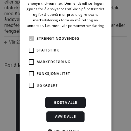
eller spredning utover privat bruk bare tillatt i den
anonymt id-nummer. Denne identifiseringen
utstrekning det er hjemlet i lov eller tillatt gjennom avtale
gjøres for å analysere trafikken på nettstedet
med Kopinor, interesseorgan for rettighetshavere til
og for å oppnå mer presis og relevant
åndsverk. Utnyttelse i strid med lov eller avtale kan
markedsføring i form av målretting av
medføre erstatningsansvar, og kan straffes med bøter eller
annonser.
Les mer i vår personvernerklæring
fengsel.
STRENGT NØDVENDIG
Vår 2000 ISSN 2387-6328
STATISTIKK
MARKEDSFØRING
For å lese mer må du kjøpe tilgang.
FUNKSJONALITET
UGRADERT
Byggforskserien
Delserie
GODTA ALLE
komplett
Byggdetaljer
AVVIS ALLE
1389,08 kr/mnd
729,92 kr/mnd
Kjøp
Kjøp