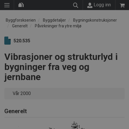
Logg inn
Byggforskserien
Byggdetaljer
Bygningskonstruksjoner
Generelt
Påvirkninger fra ytre miljø
520.535
Vibrasjoner og strukturlyd i
bygninger fra veg og
jernbane
Vår 2000
Generelt