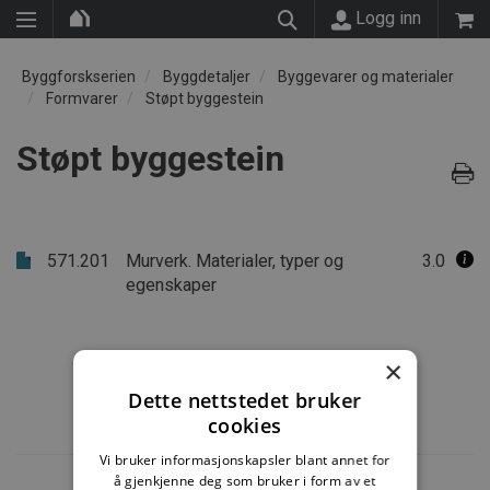
Logg inn
Byggforskserien
Byggdetaljer
Byggevarer og materialer
Formvarer
Støpt byggestein
Støpt byggestein
571.201
Murverk. Materialer, typer og
3.0
egenskaper
×
Dette nettstedet bruker
cookies
Vi bruker informasjonskapsler blant annet for
å gjenkjenne deg som bruker i form av et