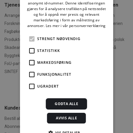
anonymt id-nummer. Denne identifiseringen
Tjenester fra SINTEF
Om Byggforskserien
gjøres for å analysere trafikken på nettstedet
og for å oppnå mer presis og relevant
Arrangementer og kurs
Hva er Byggforskserien
markedsføring i form av målretting av
Forskningsrapporter
Finn fram i Byggforskserien
annonser.
Les mer i vår personvernerklæring
Fagbøker og nettkurs
Om Min side
STRENGT NØDVENDIG
Produktdokumentasjon
Polski - informasjon på polsk
Skadeanalyse
English - informasjon på
STATISTIKK
engelsk
Byggteknisk spesialrådgivning
Om byggereglene
MARKEDSFØRING
FoU-partner
Humorforvaltning
SINTEF
FUNKSJONALITET
Klikk og finn
Filmer
UGRADERT
Om TEK-sjekk
GODTA ALLE
Kundeservice
AVVIS ALLE
Bestill abonnement
Abonnementsvilkår
VIS DETALJER