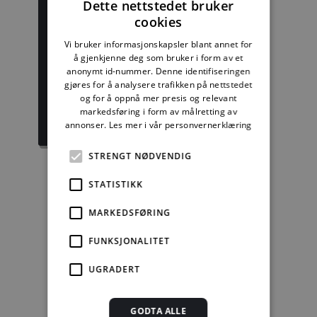
Dette nettstedet bruker
cookies
Vi bruker informasjonskapsler blant annet for
Byggforskserien
Delserie
å gjenkjenne deg som bruker i form av et
komplett
Byggdetaljer
anonymt id-nummer. Denne identifiseringen
gjøres for å analysere trafikken på nettstedet
1389,08 kr/mnd
729,92 kr/mnd
og for å oppnå mer presis og relevant
markedsføring i form av målretting av
Kjøp
Kjøp
annonser.
Les mer i vår personvernerklæring
STRENGT NØDVENDIG
STATISTIKK
Enkeltanvisning
MARKEDSFØRING
kr 280,00 for 12
FUNKSJONALITET
mnd.
UGRADERT
Kjøp
Alle abonnement faktureres 12 måneder forskuddsvis.
GODTA ALLE