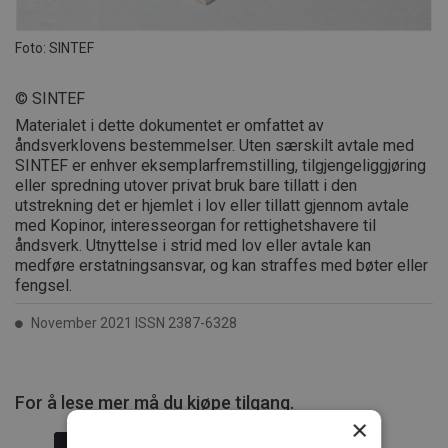
Foto: SINTEF
© SINTEF
Materialet i dette dokumentet er omfattet av
åndsverklovens bestemmelser. Uten særskilt avtale med
SINTEF er enhver eksemplarfremstilling, tilgjengeliggjøring
eller spredning utover privat bruk bare tillatt i den
utstrekning det er hjemlet i lov eller tillatt gjennom avtale
med Kopinor, interesseorgan for rettighetshavere til
åndsverk. Utnyttelse i strid med lov eller avtale kan
medføre erstatningsansvar, og kan straffes med bøter eller
fengsel.
November 2021 ISSN 2387-6328
For å lese mer må du kjøpe tilgang.
×