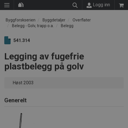
Logg inn
Byggforskserien
Byggdetaljer
Overflater
Belegg - Golv, trapp o.a.
Belegg
541.314
Legging av fugefrie
plastbelegg på golv
Høst 2003
Generelt