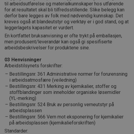
til arbeidsutførelse og materialkunnskaper hos utførende
for at resultatet skal bli tilfredsstillende. Slike belegg kan
derfor bare legges av folk med nødvendig kunnskap. Det
kreves også at blandeutstyr og verktøy er i god stand, og at
leggerlagets kapasitet er vurdert.
En kortfattet bruksanvisning er ofte trykt på emballasjen,
men produsent/leverandør kan også gi spesifiserte
arbeidsbeskrivelser for produktene sine.
03
Henvisninger
Arbeidstilsynets forskrifter:
Bestillingsnr. 361 Administrative normer for forurensning
i arbeidsatmosfære (veiledning)
Bestillingsnr. 431 Merking av kjemikalier, stoffer og
stoffblandinger som inneholder organiske løsemidler
(YL-merking)
Bestillingsnr. 524 Bruk av personlig verneutstyr på
arbeidsplassen
Bestillingsnr. 566 Vern mot eksponering for kjemikalier
på arbeidsplassen (kjemikalieforskriften)
Standarder: