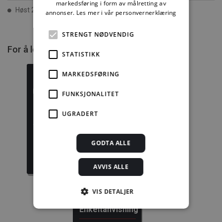
markedsføring i form av målretting av
Høst 2003 ISSN 2387-6328
annonser.
Les mer i vår personvernerklæring
STRENGT NØDVENDIG
For å lese mer må du kjøpe tilgang.
STATISTIKK
MARKEDSFØRING
FUNKSJONALITET
Byggforskserien
Delserie
UGRADERT
komplett
Byggdetaljer
1389,08 kr/mnd
729,92 kr/mnd
GODTA ALLE
Kjøp
Kjøp
AVVIS ALLE
VIS DETALJER
Enkeltanvisning