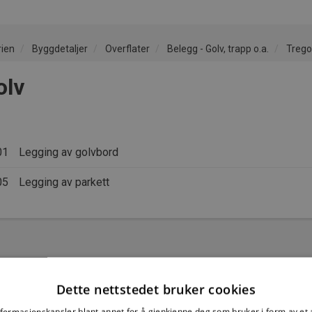
rien
Byggdetaljer
Overflater
Belegg - Golv, trapp o.a.
Trego
olv
01
Legging av golvbord
05
Legging av parkett
Dette nettstedet bruker cookies
nformasjonskapsler blant annet for å gjenkjenne deg som bruker i form av et