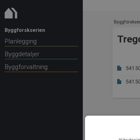
Byggforskse
Byggforskserien
Treg
Planlegging
Byggdetaljer
Byggforvaltning
541.5
541.5
Vi bruker i