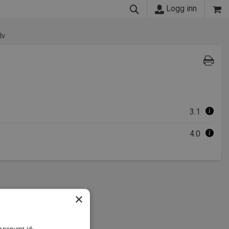
Logg inn
lv
3.1
4.0
×
 anonymt id-