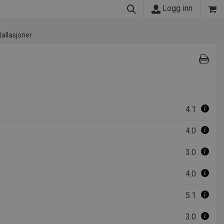
Logg inn
tallasjoner
4.1
4.0
3.0
4.0
5.1
3.0