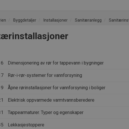
rien
Byggdetaljer
Installasjoner
Sanitæranlegg
Sanitærins
tærinstallasjoner
16
Dimensjonering av rør for tappevann i bygninger
17
Rør-i-rør-systemer for vannforsyning
19
Åpne rørinstallasjoner for vannforsyning i boliger
21
Elektrisk oppvarmede varmtvannsberedere
31
Tappearmaturer. Typer og egenskaper
35
Lekkasjestoppere