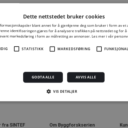
63
Energieffektive og vannbesparende sanitærinstallasjoner
Dette nettstedet bruker cookies
81
Støy fra vannrør i bygninger
nformasjonskapsler blant annet for å gjenkjenne deg som bruker i form av et
nne identifiseringen gjøres for å analysere trafikken på nettstedet og for 
82
Støy fra avløpsinstallasjoner
levant markedsføring i form av målretting av annonser.
Les mer i vår person
85
Trykkstøt i sanitærinstallsjoner
NDIG
STATISTIKK
MARKEDSFØRING
FUNKSJONAL
GODTA ALLE
AVVIS ALLE
VIS DETALJER
Strengt nødvendig
Statistikk
Markedsføring
Funksjonalitet
Ugrader
jonskapsler tillater kjernefunksjoner på nettstedet, som brukerinnlogging og kontoad
 fra SINTEF
Om Byggforskserien
Kun