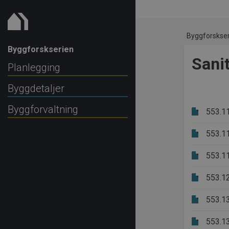
Byggforskse
Byggforskserien
Sani
Planlegging
Byggdetaljer
Byggforvaltning
553.1
553.1
553.1
553.1
553.1
553.1