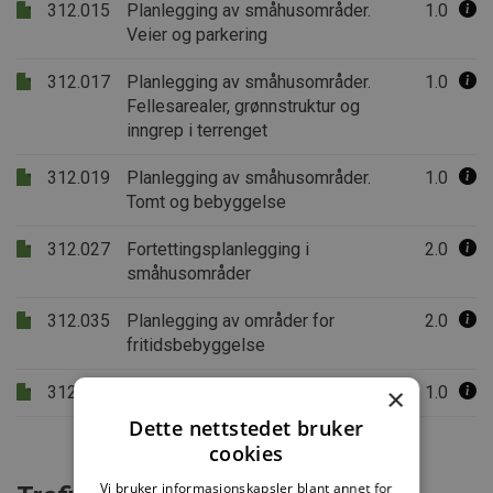
312.015
Planlegging av småhusområder.
1.0
Veier og parkering
312.017
Planlegging av småhusområder.
1.0
Fellesarealer, grønnstruktur og
inngrep i terrenget
312.019
Planlegging av småhusområder.
1.0
Tomt og bebyggelse
312.027
Fortettingsplanlegging i
2.0
småhusområder
312.035
Planlegging av områder for
2.0
fritidsbebyggelse
×
312.047
Fortetting i byområder
1.0
Dette nettstedet bruker
cookies
Vi bruker informasjonskapsler blant annet for