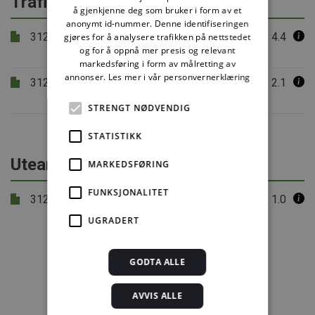
Trafikksystem
å gjenkjenne deg som bruker i form av et
anonymt id-nummer. Denne identifiseringen
312.130
Utforming og dimensjonering av
4.4
gjøres for å analysere trafikken på nettstedet
og for å oppnå mer presis og relevant
parkeringsanlegg
markedsføring i form av målretting av
annonser.
Les mer i vår personvernerklæring
312.132
Plassering og utforming av carporter
2.1
og små garasjer
STRENGT NØDVENDIG
STATISTIKK
Utearealer
MARKEDSFØRING
FUNKSJONALITET
312.325
Kriminalitetsforebygging i fysisk
1.0
planlegging
UGRADERT
GODTA ALLE
AVVIS ALLE