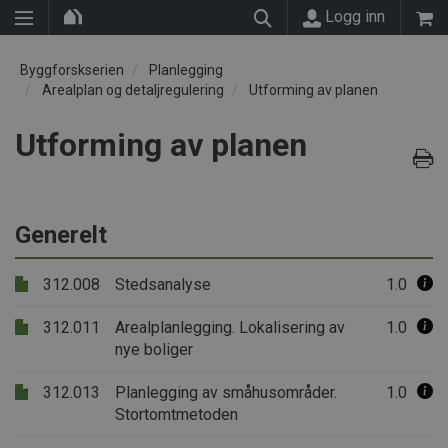
Logg inn
Byggforskserien
Planlegging
Arealplan og detaljregulering
Utforming av planen
Utforming av planen
Generelt
312.008
Stedsanalyse
1.0
312.011
Arealplanlegging. Lokalisering av
1.0
nye boliger
312.013
Planlegging av småhusområder.
1.0
Stortomtmetoden