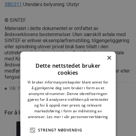
380.011
Utendørs belysning. Utstyr
© SINTEF
Materialet i dette dokumentet er omfattet av
åndsverklovens bestemmelser. Uten særskilt avtale med
SINTEF er enhver eksemplarfremstilling, tilgjengeliggjøring
eller spredning utover privat bruk bare tillatt i den
utstrekning det er hjemlet i lov eller tillatt gjennom avtale
×
med Kopinor, interesseorgan for rettighetshavere til
Dette nettstedet bruker
åndsverk. Utnyttelse i strid med lov eller avtale kan
medføre erstatningsansvar, og kan straffes med bøter eller
cookies
fengsel.
Vi bruker informasjonskapsler blant annet for
å gjenkjenne deg som bruker i form av et
Vår 1999 ISSN 2387-6328
anonymt id-nummer. Denne identifiseringen
gjøres for å analysere trafikken på nettstedet
og for å oppnå mer presis og relevant
markedsføring i form av målretting av
For å lese mer må du kjøpe tilgang.
annonser.
Les mer i vår personvernerklæring
STRENGT NØDVENDIG