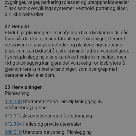
bygninger, veger, parkeringsplasser og uteoppholdsarealer.
Tiltak som overvåkingssystemer, vakthold, porter og låser,
blir ikke behandlet.
02
Hensikt
Bladet gir planleggere en innføring i hvordan kriminelle går
fram når de skal gjennomføre illegale handlinger. Dernest
beskriver det analysemetoder og planleggingsmessige
tiltak som kan bidra til å gjøre kriminell atferd vanskeligere.
Fysisk planlegging alene kan ikke hindre kriminalitet, men
riktig planlegging kan gjøre det vanskelig for lovbrytere å
gjennomføre kriminelle handlinger, som overgrep mot
personer eller eiendom.
03
Henvisninger
Planløsning:
310.108
Stortomtmetode i arealplanlegging av
småhusbebyggelse
312.112
Atkomstveier med fartsdemping
312.304
Felles og private utearealer
380.010
Utendørs belysning. Planlegging