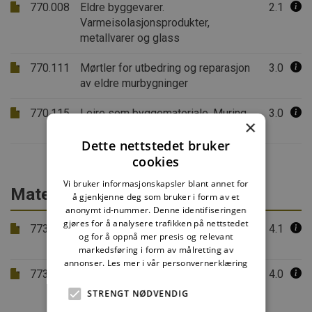
770.008
Eldre byggevarer.
2.1
Varmeisolasjonsprodukter,
metallvarer og glass
770.111
Mørtler for utbedring og reparasjon
3.0
av eldre murbygninger
770.115
Leire som byggemateriale. Muring,
3.0
×
pussing og annen bruk
Dette nettstedet bruker
cookies
Vi bruker informasjonskapsler blant annet for
Materialer med spesiell funksjon
å gjenkjenne deg som bruker i form av et
anonymt id-nummer. Denne identifiseringen
gjøres for å analysere trafikken på nettstedet
773.340
Asbest i bygninger. Forekomst og
4.1
og for å oppnå mer presis og relevant
påvisning
markedsføring i form av målretting av
annonser.
Les mer i vår personvernerklæring
773.341
Asbestsanering
4.0
STRENGT NØDVENDIG