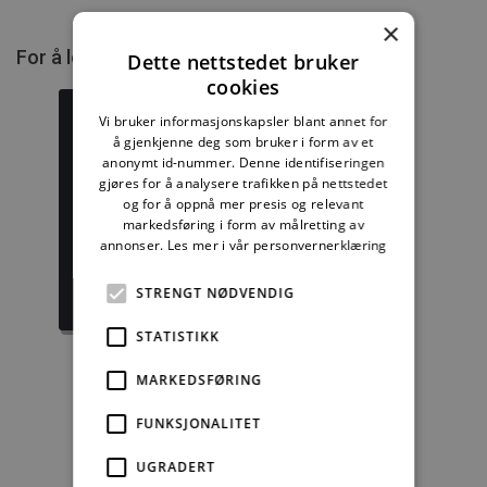
×
For å lese mer må du kjøpe tilgang.
Dette nettstedet bruker
cookies
Vi bruker informasjonskapsler blant annet for
å gjenkjenne deg som bruker i form av et
anonymt id-nummer. Denne identifiseringen
Byggforskserien
Delserie
gjøres for å analysere trafikken på nettstedet
komplett
Byggdetaljer
og for å oppnå mer presis og relevant
markedsføring i form av målretting av
annonser.
Les mer i vår personvernerklæring
1389,08 kr/mnd
729,92 kr/mnd
STRENGT NØDVENDIG
Kjøp
Kjøp
STATISTIKK
MARKEDSFØRING
Enkeltanvisning
FUNKSJONALITET
kr 280,00 for 12
UGRADERT
mnd.