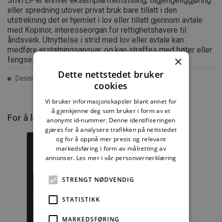
SINTEF er enhver eksemplarfremstilling, tilgjengeliggjøring
eller spredning utover privat bruk bare tillatt i den
utstrekning det er hjemlet i lov eller tillatt gjennom avtale
med Kopinor, interesseorgan for rettighetshavere til
åndsverk. Utnyttelse i strid med lov eller avtale kan
medføre erstatningsansvar, og kan straffes med bøter eller
×
fengsel.
Dette nettstedet bruker
Desember 2013 ISSN 2387-6328
cookies
Vi bruker informasjonskapsler blant annet for
å gjenkjenne deg som bruker i form av et
For å lese mer må du kjøpe tilgang.
anonymt id-nummer. Denne identifiseringen
gjøres for å analysere trafikken på nettstedet
og for å oppnå mer presis og relevant
markedsføring i form av målretting av
annonser.
Les mer i vår personvernerklæring
Byggforskserien
Delserie
STRENGT NØDVENDIG
komplett
Byggdetaljer
STATISTIKK
1389,08 kr/mnd
729,92 kr/mnd
MARKEDSFØRING