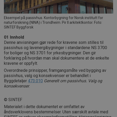
Eksempel på passivhus. Kontorbygning for Norsk institutt for
naturforskning (NINA) i Trondheim. Pir II arkitektkontor. Foto:
SINTEF Byggforsk
01
Innhold
Denne anvisningen gjør rede for kravene som stilles til
passivhus og lavenergibygninger i standardene NS 3700
for boliger og NS 3701 for yrkesbygninger. Den gir
forklaring på hvordan man skal dokumentere at de enkelte
kravene er oppfylt.
Overordnede prinsipper, framgangsmåte ved bygging av
passivhus, valg og konsekvenser er behandlet i
Byggdetaljer
473.010
Generelt om passivhus. Valg og
konsekvenser
.
© SINTEF
Materialet i dette dokumentet er omfattet av
åndsverklovens bestemmelser. Uten særskilt avtale med