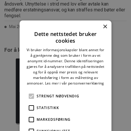
åndsverk. Utnyttelse i strid med lov eller avtale kan
medføre erstatningsansvar, og kan straffes med bøter eller
fengsel.
×
Mai 2023 ISSN 2387-6328
Dette nettstedet bruker
cookies
For å lese mer må du kjøpe tilgang.
Vi bruker informasjonskapsler blant annet for
å gjenkjenne deg som bruker i form av et
anonymt id-nummer. Denne identifiseringen
gjøres for å analysere trafikken på nettstedet
og for å oppnå mer presis og relevant
markedsføring i form av målretting av
annonser.
Les mer i vår personvernerklæring
Byggforskserien
Delserie
komplett
Byggdetaljer
STRENGT NØDVENDIG
1389,08 kr/mnd
729,92 kr/mnd
STATISTIKK
Kjøp
Kjøp
MARKEDSFØRING