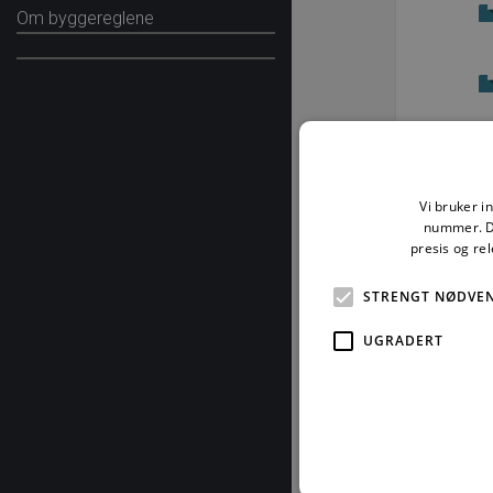
Om byggereglene
Vi bruker i
nummer. De
presis og re
STRENGT NØDVE
UGRADERT