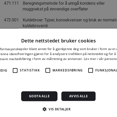
471.111
Beregningsmetode for å unngå kondens eller
muggvekst på innvendige overflater
472.001
Kuldebroer. Typer, konsekvenser og bruk av normali
kuldebroverdi
527.231
Glassgårder i store bygg. Temperatur- og energifor
Dette nettstedet bruker cookies
552.102
Romoppvarming av boliger. Prinsipper og systemer
nformasjonskapsler blant annet for å gjenkjenne deg som bruker i form av et
nne identifiseringen gjøres for å analysere trafikken på nettstedet og for 
552.103
Oppvarming av boliger. Energiforbruk og kostnader
levant markedsføring i form av målretting av annonser.
Les mer i vår person
552.108
Automatisk temperaturregulering i elektrisk oppva
NDIG
STATISTIKK
MARKEDSFØRING
FUNKSJONAL
småhus
552.109
Varmtvannssentraler og varmeanlegg
GODTA ALLE
AVVIS ALLE
552.111
Vannbåret gulvvarme. Rørsystem og dimensjonerin
552.112
Elektrisk gulvvarme
VIS DETALJER