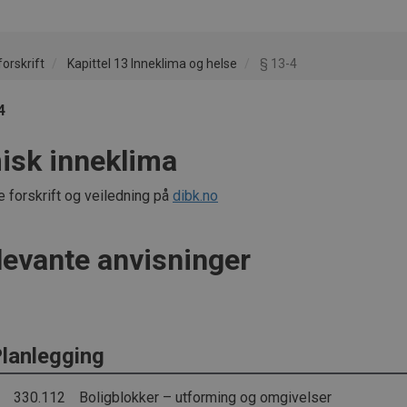
orskrift
Kapittel 13 Inneklima og helse
§ 13-4
4
isk inneklima
e forskrift og veiledning på
dibk.no
levante anvisninger
lanlegging
330.112
Boligblokker – utforming og omgivelser