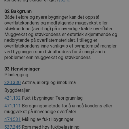
02
Bakgrunn
Både i eldre og nyere bygninger kan det oppstå
overflatekondens og medfølgende muggvekst eller
støvkondens (sverting) på innvendige kalde overflater.
Muggvekst og støvkondens er estetisk skjemmende og
nedbrytende på overflatematerialet. I tillegg er
overflatekondens inne vanligvis et symptom på mangler
ved bygningen som bør utbedres for å unngå andre
problemer enn muggvekst og støvkondens.
03
Henvisninger
Planlegging:
220.330
Astma, allergi og inneklima
Byggdetaljer:
421.132
Fukt i bygninger. Teorigrunnlag
471.111
Beregningsmetode for å unngå kondens eller
muggvekst på innvendige overflater
474.531
Måling av fukt i bygninger
527.245
Rom med høy fuktbelastning