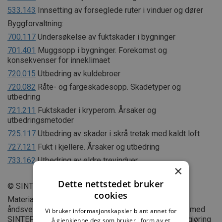
533.143
Innsetting av forseglede ruter i vinduer og dører
Byggforvaltning:
700.117
Undersøkelse av fuktskader i bygninger
701.401
Muggsopp i bygninger. Forekomst og
konsekvenser for inneklimaet
720.015
Utbedring av kuldebroer
720.082
Råte- og fargeskadesopp. Skadetyper og
utbedring
721.211
Fuktskader i kryperom. Årsaker og
utbedringsmetoder
725.117
Utbedring av skader i skrå tretak med kaldt loft
727.121
Fukt i kjellere. Årsaker og utbedring
733.162
Utbedring av eldre trevinduer
×
Dette nettstedet bruker
© SINTEF
cookies
Materialet i dette dokumentet er omfattet av
åndsverklovens bestemmelser. Uten særskilt avtale med
Vi bruker informasjonskapsler blant annet for
SINTEF er enhver eksemplarfremstilling, tilgjengeliggjøring
å gjenkjenne deg som bruker i form av et