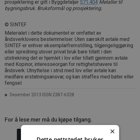
prosjektering er gitt i Byggdetaljer
571.404
Metaller til
bygningsbruk. Bruksformål og prosjektering.
© SINTEF
Materialet i dette dokumentet er omfattet av
åndsverklovens bestemmelser. Uten særskilt avtale med
SINTEF er enhver eksemplarfremstilling, tilgjengeliggjøring
eller spredning utover privat bruk bare tillatt i den
utstrekning det er hjemlet i lov eller tillatt gjennom avtale
med Kopinor, interesseorgan for rettighetshavere til
åndsverk. Utnyttelse i strid med lov eller avtale kan
medføre erstatningsansvar, og kan straffes med bøter eller
fengsel.
Desember 2013 ISSN 2387-6328
For å lese mer må du kjøpe tilgang.
×
Dette nettstedet bruker