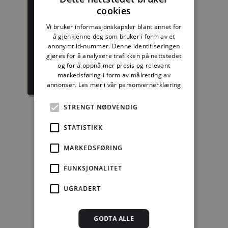
cookies
Byggforskserien
Delserie
Vi bruker informasjonskapsler blant annet for
komplett
Byggdetaljer
å gjenkjenne deg som bruker i form av et
anonymt id-nummer. Denne identifiseringen
gjøres for å analysere trafikken på nettstedet
1389,08 kr/mnd
729,92 kr/mnd
og for å oppnå mer presis og relevant
markedsføring i form av målretting av
Kjøp
Kjøp
annonser.
Les mer i vår personvernerklæring
STRENGT NØDVENDIG
STATISTIKK
Enkeltanvisning
MARKEDSFØRING
kr 280,00 for 12
mnd.
FUNKSJONALITET
Kjøp
UGRADERT
Alle abonnement faktureres 12 måneder forskuddsvis.
GODTA ALLE