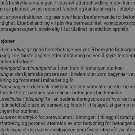
til å beskytte armeringen. Tilpasset etterbehandling motvirker r
nn av plastisk svinn, redusert fasthet og kantreisning for støpte 
elt er porestrukturen i og nær overflaten bestemmende for beto
dighet. Etterbehandling vil påvirke permeabilitet, vannabsorpsjo
jonsegenskaper tilstrekkelig til at tilsiktet levetid kan oppnås.
isjoner
erbehandling
gir gode herdebetingelser ved å beskytte betongen
ørking i de første dagene etter utstøpning og ved å styre tempera
er herdeforløpet.
rkningstid/avbindingstid
er tiden fram til betongen størkner.
ding
er den kjemiske prosessen i bindemidlet som begynner ved
rkning og fortsetter i måneder og år.
ratisering
er en kjemisk reaksjon mellom sementmineraler og va
ttproduktet er pastaen som danner betongens bindemiddel.
tskillelse ("bleeding")
er en sedimenteringsprosess hvor det v
 blir holdt på plass av sement og finstoff i tilslaget, stiger mot o
ongen har størknet.
øsitet
er et uttrykk for porevolumet i betongen. I tillegg til totalt
efordeling og porenes størrelse av stor betydning for betongens 
stisk svinn
er den volumreduksjonen som finner sted når vannfor