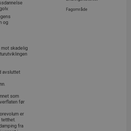
issdannelse
golv.
Fagområde
ngens
n og
 mot skadelig
turutviklingen
 avsluttet
nn.
annet som
verflaten før
 porevolum er
tetthet.
damping fra