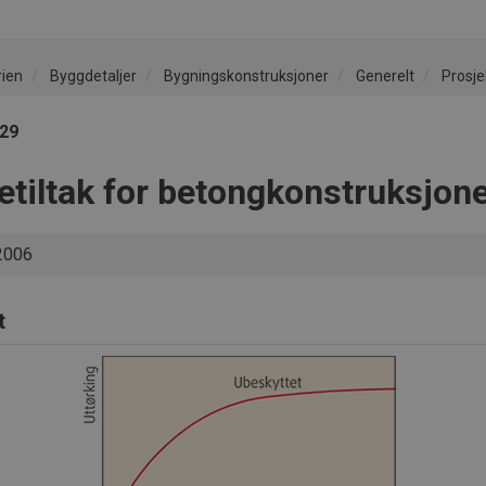
rien
Byggdetaljer
Bygningskonstruksjoner
Generelt
Prosje
029
etiltak for betongkonstruksjon
2006
t