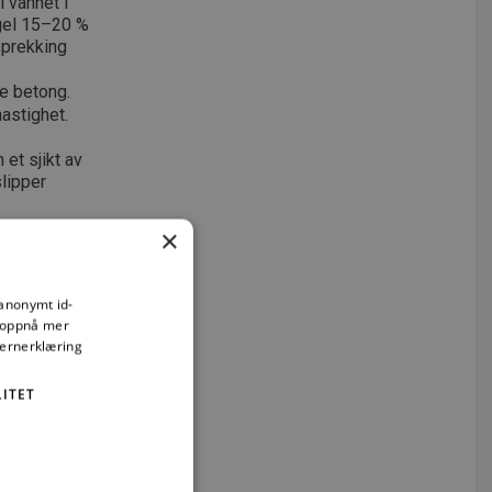
i vannet i
gel 15–20 %
sprekking
e betong.
astighet.
et sjikt av
slipper
at det dannes
×
en i en
de varierer
fektiviteten,
 anonymt id-
ndbelastning.
å oppnå mer
vernerklæring
ITET
 og samsvar