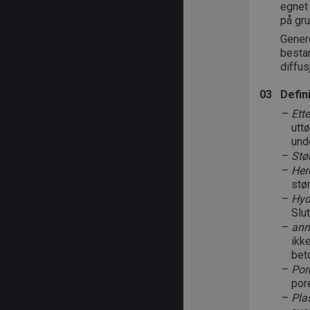
egnet 
på gru
Gener
bestan
diffus
03
Defin
Ett
utt
und
Stø
Her
stø
Hyd
Slu
annu
ikke
bet
Por
por
Pla