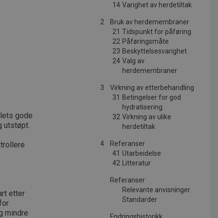
14
Varighet av herdetiltak
2
Bruk av herdemembraner
21
Tidspunkt for påføring
22
Påføringsmåte
23
Beskyttelsesvarighet
24
Valg av
herdemembraner
3
Virkning av etterbehandling
31
Betingelser for god
hydratisering
alets gode
32
Virkning av ulike
 utstøpt.
herdetiltak
4
Referanser
trollere
41
Utarbeidelse
42
Litteratur
Referanser
Relevante anvisninger
rt etter
Standarder
for
g mindre
Endringshistorikk