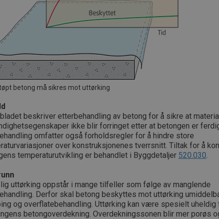
støpt betong må sikres mot uttørking
ld
bladet beskriver etterbehandling av betong for å sikre at materi
dighetsegenskaper ikke blir forringet etter at betongen er ferdig
ehandling omfatter også forholdsregler for å hindre store
aturvariasjoner over konstruksjonenes tverrsnitt. Tiltak for å kon
ens temperaturutvikling er behandlet i Byggdetaljer
520.030
.
runn
ig uttørking oppstår i mange tilfeller som følge av manglende
ehandling. Derfor skal betong beskyttes mot uttørking umiddelba
ing og overflatebehandling. Uttørking kan være spesielt uheldig 
ingens betongoverdekning. Overdekningssonen blir mer porøs o