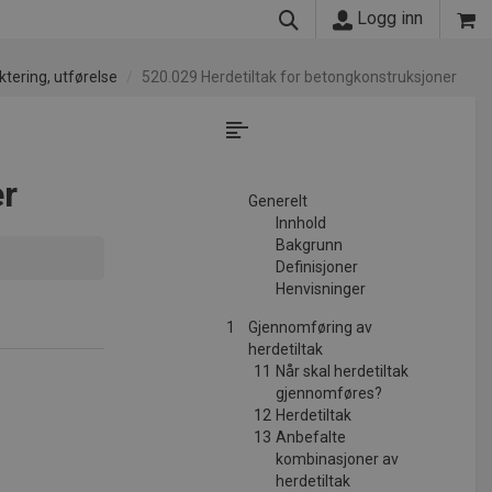
Logg inn
ktering, utførelse
520.029 Herdetiltak for betongkonstruksjoner
er
Generelt
Innhold
Bakgrunn
Definisjoner
Henvisninger
1
Gjennomføring av
herdetiltak
11
Når skal herdetiltak
gjennomføres?
12
Herdetiltak
13
Anbefalte
kombinasjoner av
herdetiltak