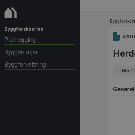
Byggforskse
Byggforskserien
520.
Planlegging
Herd
Byggdetaljer
Byggforvaltning
Høst 
Generel