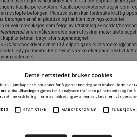
flaten overstiger vannutskillelsen slik at det oppstår undertrykk 
ongens kapillarporesystem. Kapillarporesystemet utgjør som re
den nystøpte betongen. Plastisk svinn kan forårsake kraftig opp
s betongen ennå er plastisk og har liten tøyningskapasitet.
nn
er volumreduksjon som følge av uttørkning av herdet/herdend
llaritetstall
er en målestørrelse som uttrykker materialets sugeh
 kapillaritetstall betyr stor sugehastighet.
meabilitet
beskriver evnen til å slippe gass eller væske igjennom 
rialet. Høy permeabilitet betyr at væske eller gass relativt lett 
ennom materialet.
rdemembran
er en væske som sprøytes på nystøpt betong, slik 
sammenhengende film som hindrer vann i å fordampe fra overflat
Dette nettstedet bruker cookies
renset periode. Det fins mange varianter av herdemembraner, og 
rkt med hensyn til effektivitet. Be derfor om dokumentasjon på ef
nformasjonskapsler blant annet for å gjenkjenne deg som bruker i form av et
st fra prøving utført under realistiske forsøksbetingelser med vi
nne identifiseringen gjøres for å analysere trafikken på nettstedet og for 
levant markedsføring i form av målretting av annonser.
Les mer i vår person
sninger
arder:
NDIG
STATISTIKK
MARKEDSFØRING
FUNKSJONAL
0 Beskrivelsestekster for bygg, anlegg og installasjoner
65 Utførelse av betongkonstruksjoner – Allmenne regler
 206-1 Betong – Del 1: Spesifikasjon, egenskaper, fremstilling