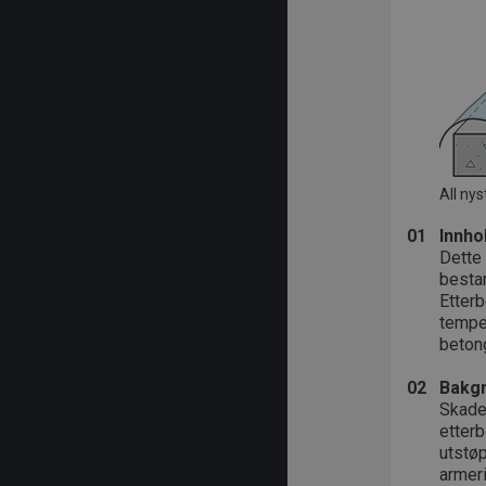
All ny
01
Innho
Dette 
bestan
Etterb
temper
betong
02
Bakg
Skadel
etterb
utstøp
armer