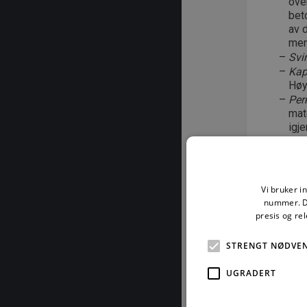
over
bet
av 
men
Svi
Kapi
Høyt
Per
mate
igj
He
en 
beg
ste
Vi bruker i
hel
nummer. De
presis og re
04
Henvi
Stand
STRENGT NØDVE
NS 342
UGRADERT
NS 34
NS-EN