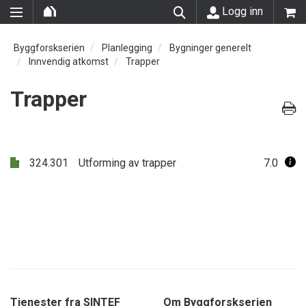
Logg inn
Byggforskserien
Planlegging
Bygninger generelt
Innvendig atkomst
Trapper
Trapper
324.301
Utforming av trapper
7.0
Tjenester fra SINTEF
Om Byggforskserien