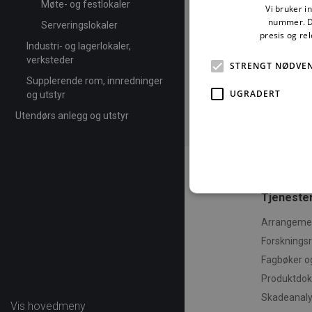
371.8
Møte- og festlokaler
Vi bruker i
nummer. De
Serveringslokaler
presis og re
Industri- og lagerlokaler,
verksteder
STRENGT NØDVE
Supplerende rom, innredninger
UGRADERT
og utstyr
Utendørs anlegg og utstyr
Tjenester
Arrangemen
Forsknings
Strengt nødvendige informas
ikke brukes riktig uten str
Fagbøker o
Produktdo
Fo
Navn
D
Skadeanal
Vis hovedmeny
CookieScriptConsent
Co