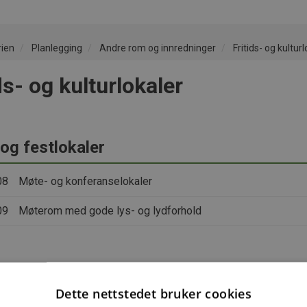
rien
Planlegging
Andre rom og innredninger
Fritids- og kultur
ds- og kulturlokaler
og festlokaler
08
Møte- og konferanselokaler
09
Møterom med gode lys- og lydforhold
ingslokaler
Dette nettstedet bruker cookies