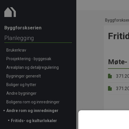
Byggforskse
Byggforskserien
Friti
Planlegging
Brukerkrav
Prosjektering - byggesak
Møte- 
Arealplan og detaljregulering
371.2
Bygninger generelt
Boliger og hytter
371.2
Andre bygninger
Boligens rom og innredninger
Andre rom og innredninger
Server
Fritids- og kulturlokaler