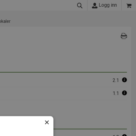
Logg inn
lokaler
2.1
1.1
×