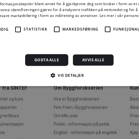
01
Serveringssteder
nformasjonskapsler blant annet for å gjenkjenne deg som bruker i form av et
nne identifiseringen gjøres for å analysere trafikken på nettstedet og for 
levant markedsføring i form av målretting av annonser.
Les mer i vår person
NDIG
STATISTIKK
MARKEDSFØRING
FUNKSJONAL
GODTA ALLE
AVVIS ALLE
VIS DETALJER
 fra SINTEF
Om Byggforskserien
Kun
Strengt nødvendig
Statistikk
Markedsføring
Funksjonalitet
Ugrader
ter og kurs
Hva er Byggforskserien
Best
rapporter
Finn fram i Byggforskserien
Abo
jonskapsler tillater kjernefunksjoner på nettstedet, som brukerinnlogging og kontoad
engt nødvendige informasjonskapsler.
g nettkurs
Om Min side
Pris
kumentasjon
Polski - informasjon på polsk
Prøv
rsørger /
Utløpsdato
Beskrivelse
omene
yse
English - informasjon på engelsk
Kjøp
1 måned
Denne informasjonskapselen brukes av Cookie-Script.com-
okieScript