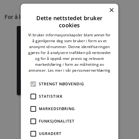
×
For å lese mer må du kjøpe tilgang.
Dette nettstedet bruker
cookies
Vi bruker informasjonskapsler blant annet for
å gjenkjenne deg som bruker i form av et
anonymt id-nummer. Denne identifiseringen
Byggforskserien
gjøres for å analysere trafikken på nettstedet
Delserie
komplett
Byggforvaltning
og for å oppnå mer presis og relevant
markedsføring i form av målretting av
annonser.
Les mer i vår personvernerklæring
1389,08 kr/mnd
332,50 kr/mnd
STRENGT NØDVENDIG
Kjøp
Kjøp
STATISTIKK
MARKEDSFØRING
Enkeltanvisning
FUNKSJONALITET
kr 280,00 for 12
UGRADERT
mnd.