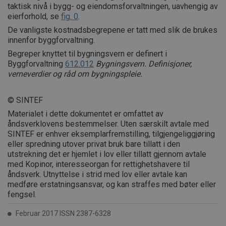
taktisk nivå i bygg- og eiendomsforvaltningen, uavhengig av
eierforhold, se
fig. 0
.
De vanligste kostnadsbegrepene er tatt med slik de brukes
innenfor byggforvaltning.
Begreper knyttet til bygningsvern er definert i
Byggforvaltning
612.012
Bygningsvern. Definisjoner,
verneverdier og råd om bygningspleie.
© SINTEF
Materialet i dette dokumentet er omfattet av
åndsverklovens bestemmelser. Uten særskilt avtale med
SINTEF er enhver eksemplarfremstilling, tilgjengeliggjøring
eller spredning utover privat bruk bare tillatt i den
utstrekning det er hjemlet i lov eller tillatt gjennom avtale
med Kopinor, interesseorgan for rettighetshavere til
åndsverk. Utnyttelse i strid med lov eller avtale kan
medføre erstatningsansvar, og kan straffes med bøter eller
fengsel.
Februar 2017 ISSN 2387-6328