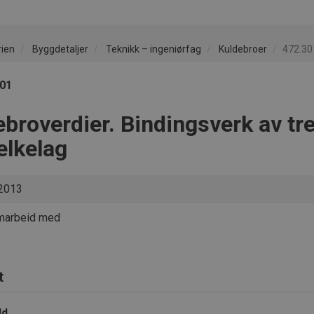
rien
Byggdetaljer
Teknikk – ingeniørfag
Kuldebroer
472.301
301
broverdier. Bindingsverk av tr
elkelag
2013
amarbeid med
t
ld