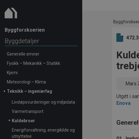
Byggforskse
Byggforskserien
472.
Byggdetaljer
Kulde
Generelle emner
trebj
Fysikk – Mekanikk – Statikk
Kjemi
Meteorologi – Klima
Mars 
Teknikk – ingeniørfag
Utgitt i s
Livsløpsvurderinger og miljødata
Enova
Varmetransport
Kuldebroer
Generel
Energiforvaltning, energikilde og
utnyttelse
01
Innho