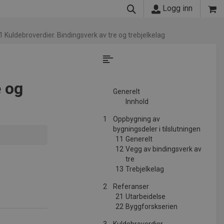
Logg inn
 Kuldebroverdier. Bindingsverk av tre og trebjelkelag
e og
Generelt
Innhold
1
Oppbygning av
bygningsdeler i tilslutningen
11
Generelt
12
Vegg av bindingsverk av
tre
13
Trebjelkelag
2
Referanser
21
Utarbeidelse
22
Byggforskserien