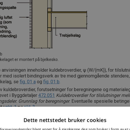
 b
lkelaget er montert på bjelkesko.
anvisningen inneholder kuldebroverdier, ψ (W/(mK)), for tilslut
r med isolert bindingsverk av tre med gjennomgående stendere,
lkelag, se
fig. 01 a
og
fig. 01 b
.
v kuldebroverdier, forutsetninger for beregningene og material
evet i Byggdetaljer
472.051
Kuldebroverdier for tilslutninger me
ngsdeler. Grunnlag for beregninger
. Eventuelle spesielle betinge
t i
pkt. 1
og
pkt. 3
.
Dette nettstedet bruker cookies
NTEF
nformasjonskapsler blant annet for å gjenkjenne deg som bruker i form av et
ialet i dette dokumentet er omfattet av åndsverklovens bestemm