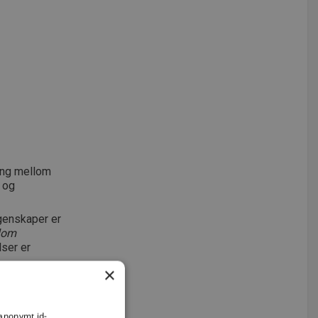
ning mellom
 og
egenskaper er
llom
lser er
×
 anonymt id-
elser. Uten