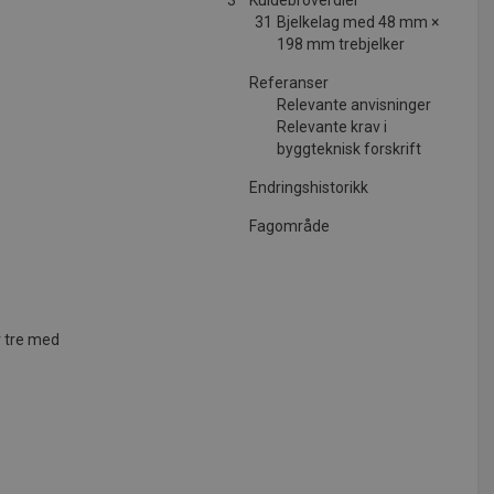
3
Kuldebroverdier
31
Bjelkelag med 48 mm ×
198 mm trebjelker
Referanser
Relevante anvisninger
Relevante krav i
byggteknisk forskrift
Endringshistorikk
Fagområde
v tre med