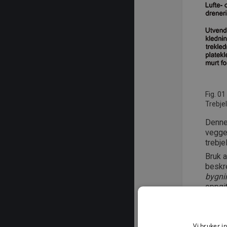
Fig. 01
Trebje
Denne 
vegge
trebje
Bruk a
beskr
bygni
oppgit
© SI
Vi bruker i
Mater