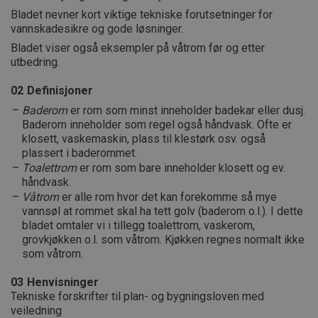
Bladet nevner kort viktige tekniske forutsetninger for
vannskadesikre og gode løsninger.
Bladet viser også eksempler på våtrom før og etter
utbedring.
02
Definisjoner
Baderom
er rom som minst inneholder badekar eller dusj.
Baderom inneholder som regel også håndvask. Ofte er
klosett, vaskemaskin, plass til klestørk osv. også
plassert i baderommet.
Toalettrom
er rom som bare inneholder klosett og ev.
håndvask.
Våtrom
er alle rom hvor det kan forekomme så mye
vannsøl at rommet skal ha tett golv (baderom o.l.). I dette
bladet omtaler vi i tillegg toalettrom, vaskerom,
grovkjøkken o.l. som våtrom. Kjøkken regnes normalt ikke
som våtrom.
03
Henvisninger
Tekniske forskrifter til plan- og bygningsloven med
veiledning