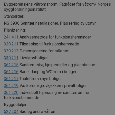
Byggebransjens våtromsnorm. Fagrådet for våtrom/ Norges
byggforskningsinstitutt
Standarder:
NS 3930 Sanitærinstallasjoner. Plassering av utstyr
Planløsning:
241.411
Analysemetode for funksjonshemninger
320.211
Tilpassing til funksjonshemmede
320.212
Dimensjonering for rullestol
330.211
Livsløpsboliger
361.215
Sanitærutstyr, hjelpemidler og plassbehov
361.216
Bade, dusj- og WC-rom i boliger
361.217
Toalettrom i nye boliger
361.219
Vaskerom/grovkjøkken i privatboliger
361.220
Individuell tilpassing av sanitærrom for
funksjonshemmede
Byggdetaljer:
527.204
Bad og andre våtrom