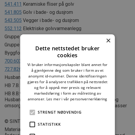
541.411
Keramiske fliser på golv
541.805
Golv i bade- og dusjrom
543.505
Vegger i bade- og dusjrom
552.112
Elektriske golvvarmeanlegg
Gruppe 552 Klimaanlegg
×
Gruppe 553 Sanitæranlegg
Dette nettstedet bruker
Byggforvaltning:
cookies
700.603
Tilbygg til småhus
Vi bruker informasjonskapsler blant annet for
727.826
Nytt baderom i boliger
å gjenkjenne deg som bruker i form av et
anonymt id-nummer. Denne identifiseringen
Husbanken:
gjøres for å analysere trafikken på nettstedet
HB 7.B.1.3 Husbankens minstestandard
og for å oppnå mer presis og relevant
HB 8.B.9 Retningslinjer for oppstartingstilskudd fra
markedsføring i form av målretting av
annonser.
Les mer i vår personvernerklæring
Husbanken til boliger tilrettelagt for heldøgns pleie og
omsorgstjenester (omsorgsboliger) og sykehjemsplasser
STRENGT NØDVENDIG
© SINTEF
STATISTIKK
Materialet i dette dokumentet er omfattet av